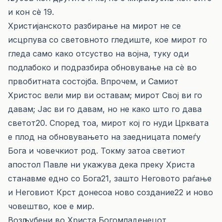
и кон сè 19.
Христијанското разбирање на мирот не се
исцрпува со световното гледиште, кое мирот го
гледа само како отсуство на војна, туку оди
подлабоко и подразбира обновување на сè во
првобитната состојба. Впрочем, и Самиот
Христос вели мир ви оставам; мирот Свој ви го
давам; Јас ви го давам, но не како што го дава
светот20. Според тоа, мирот кој го нуди Црквата
е плод на обновувањето на заедницата помеѓу
Бога и човечкиот род. Токму затоа светиот
апостол Павле ни укажува дека преку Христа
станавме едно со Бога21, зашто Неговото раѓање
и Неговиот Крст донесоа ново создание22 и ново
човештво, кое е мир.
Возљубени во Христа Богомладенецот