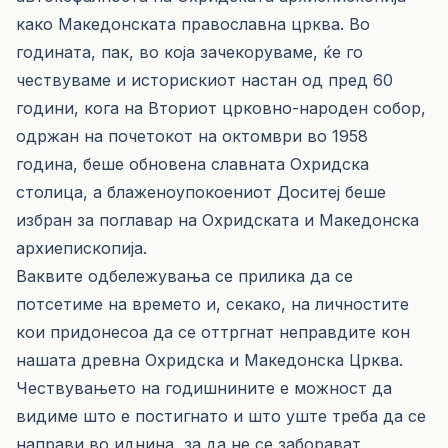
како Македонската православна црква. Во
годината, пак, во која зачекоруваме, ќе го
чествуваме и историскиот настан од пред 60
години, кога на Вториот црковно-народен собор,
одржан на почетокот на октомври во 1958
година, беше обновена славната Охридска
столица, а блаженоупокоениот Доситеј беше
избран за поглавар на Охридската и Македонска
архиепископија.
Ваквите одбележувања се прилика да се
потсетиме на времето и, секако, на личностите
кои придонесоа да се оттргнат неправдите кон
нашата древна Охридска и Македонска Црква.
Чествувањето на годишнините е можност да
видиме што е постигнато и што уште треба да се
направи во иднина, за да не се заборават