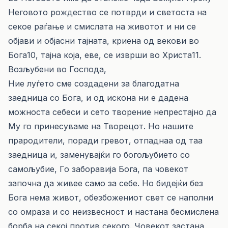
Неговото рождество се потврди и светоста на
секое раѓање и смислата на животот и ни се
објави и објасни тајната, криена од векови во
Бога10, тајна која, еве, се изврши во Христа11.
Возљубени во Господа,
Ние луѓето сме создадени за благодатна
заедница со Бога, и од искона ни е дадена
можноста себеси и сето творение непрестајно да
Му го принесуваме на Творецот. Но нашите
прародители, поради гревот, отпаднаа од таа
заедница и, заменувајќи го богољубието со
самољубие, Го заборавија Бога, па човекот
започна да живее само за себе. Но бидејќи без
Бога нема живот, обезбожениот свет се наполни
со омраза и со неизвесност и настана бесмислена
борба на секој против секого. Човекот застана