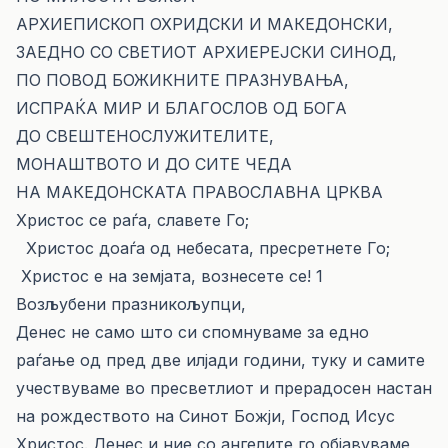
АРХИЕПИСКОП ОХРИДСКИ И МАКЕДОНСКИ,
ЗАЕДНО СО СВЕТИОТ АРХИЕРЕЈСКИ СИНОД,
ПО ПОВОД БОЖИКНИТЕ ПРАЗНУВАЊА,
ИСПРАЌА МИР И БЛАГОСЛОВ ОД БОГА
ДО СВЕШТЕНОСЛУЖИТЕЛИТЕ,
МОНАШТВОТО И ДО СИТЕ ЧЕДА
НА МАКЕДОНСКАТА ПРАВОСЛАВНА ЦРКВА
Христос се раѓа, славете Го;
Христос доаѓа од небесата, пресретнете Го;
Христос е на земјата, вознесете се! 1
Возљубени празникољупци,
Денес не само што си спомнуваме за едно
раѓање од пред две илјади години, туку и самите
учествуваме во пресветлиот и прерадосен настан
на рождеството на Синот Божји, Господ Исус
Христос. Денес и ние со ангелите го објавуваме