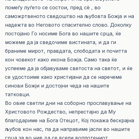
помеѓу луѓето се состои, пред сè , во
саможртвеното сведоштво на љубовта Божја и на
надежта во Неговото спасително слово. Доколку
постојано Го носиме Бога во нашите срца, ќе
можеме да ја сведочиме вистината, и да ги
браниме мирот, правдата, слободата и почитта
кон човекот како икона Божја. Само така ќе
успееме да ја објавуваме светоста на светот, и ќе
се удостоиме како христијани да се наречеме
синови Божји и достојни чеда на нашите
татковци.
Во овие светли дни на соборно прославување на
Христовото Рождество, непрестајно да Му
благодариме на Бога Отецот, Кој покажа бескрајна
љубов кон нас, па да направиме јасли во нашите
срца за во нив да се всели воплотениот