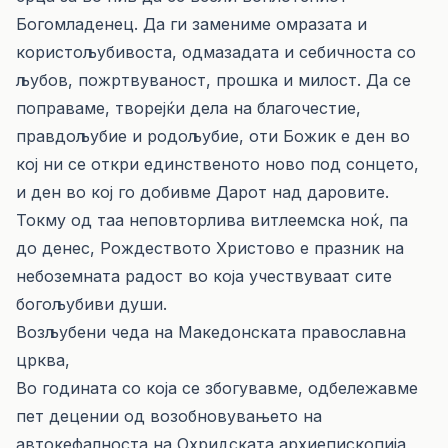
Богомладенец. Да ги замениме омразата и
користољубивоста, одмазадата и себичноста со
љубов, пожртвуваност, прошка и милост. Да се
поправаме, творејќи дела на благочестие,
правдољубие и родољубие, оти Божик е ден во
кој ни се откри единственото ново под сонцето,
и ден во кој го добивме Дарот над даровите.
Токму од таа неповторлива витлеемска ноќ, па
до денес, Рождеството Христово е празник на
небоземната радост во која учествуваат сите
богољубиви души.
Возљубени чеда на Македонската православна
црква,
Во годината со која се збогувавме, одбележавме
пет децении од возобновувањето на
автокефалноста на Охридската архиепископија