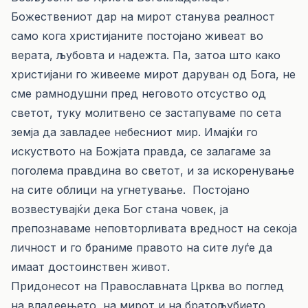
Божествениот дар на мирот станува реалност
само кога христијаните постојано живеат во
верата, љубовта и надежта. Па, затоа што како
христијани го живееме мирот даруван од Бога, не
сме рамнодушни пред неговото отсуство од
светот, туку молитвено се застапуваме по сета
земја да завладее небесниот мир. Имајќи го
искуството на Божјата правда, се залагаме за
поголема правдина во светот, и за искоренување
на сите облици на угнетување. Постојано
возвестувајќи дека Бог стана човек, ја
препознаваме неповторливата вредност на секоја
личност и го браниме правото на сите луѓе да
имаат достоинствен живот.
Придонесот на Православната Црква во поглед
на владеењето на мирот и на братољубието