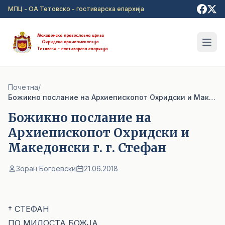
Прејди на главна содржина
МПЦ - ОА Тетовско - гостиварска епархија
Почетна
/
Божикно послание на Архиепископот Охридски и Македонски г. г. Стефан
Божикно послание на
Архиепископот Охридски и
Македонски г. г. Стефан
Зоран Богоевски
21.06.2018
† СТЕФАН
ПО МИЛОСТА БОЖЈА