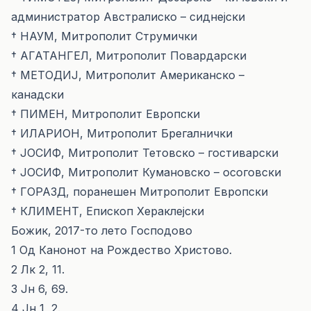
администратор Австралиско – сиднејски
† НАУМ, Митрополит Струмички
† АГАТАНГЕЛ, Митрополит Повардарски
† МЕТОДИЈ, Митрополит Американско –
канадски
† ПИМЕН, Митрополит Европски
† ИЛАРИОН, Митрополит Брегалнички
† ЈОСИФ, Митрополит Тетовско – гостиварски
† ЈОСИФ, Митрополит Кумановско – осоговски
† ГОРАЗД, поранешен Митрополит Европски
† КЛИМЕНТ, Епископ Хераклејски
Божик, 2017-то лето Господово
1 Од Канонот на Рождество Христово.
2 Лк 2, 11.
3 Јн 6, 69.
4 Јн 1, 2.