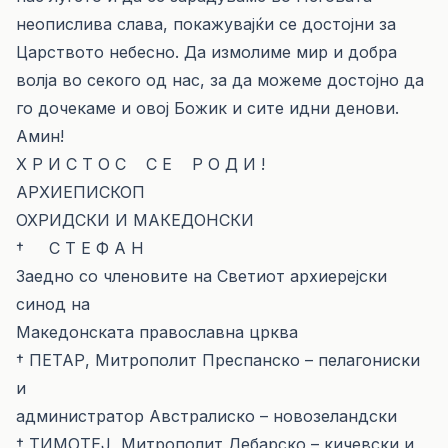
неопислива слава, покажувајќи се достојни за
Царството небесно. Да измолиме мир и добра
волја во секого од нас, за да можеме достојно да
го дочекаме и овој Божик и сите идни денови.
Амин!
Х Р И С Т О С С Е Р О Д И !
АРХИЕПИСКОП
ОХРИДСКИ И МАКЕДОНСКИ
† С Т Е Ф А Н
Заедно со членовите на Светиот архиерејски
синод на
Македонската православна црква
† ПЕТАР, Митрополит Преспанско – пелагониски
и
администратор Австралиско – новозеландски
† ТИМОТЕЈ, Митрополит Дебарско – кичевски и