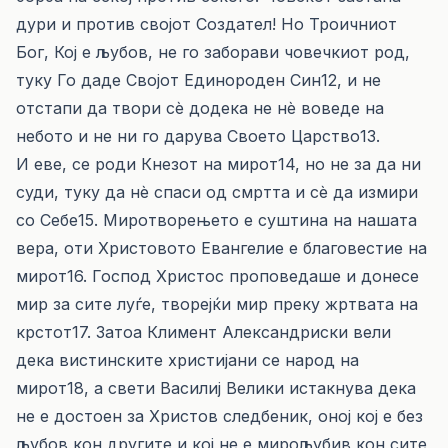
дури и против својот Создател! Но Троичниот
Бог, Кој е љубов, не го заборави човечкиот род,
туку Го даде Својот Единороден Син12, и не
отстапи да твори сè додека не нè воведе на
небото и не ни го дарува Своето Царство13.
И еве, се роди Кнезот на мирот14, но не за да ни
суди, туку да нè спаси од смртта и сè да измири
со Себе15. Миротворењето е суштина на нашата
вера, oти Христовото Евангелие е благовестие на
мирот16. Господ Христос проповедаше и донесе
мир за сите луѓе, творејќи мир преку жртвата на
крстот17. Затоа Климент Александриски вели
дека вистинските христијани се народ на
мирот18, а свети Василиј Велики истакнува дека
не е достоен за Христов следбеник, оној кој е без
љубов кон другите и кој не е мирољубив кон сите