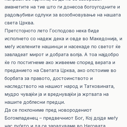
аманетите на тие што ги донесоа богоугодните и
радољубиви одлуки за возобновување на нашата
света Црква.
Претстојното лето Господово нека биде
исполнето со надеж дека и овде во Македонија, и
меѓу иселените нашинци и насекаде по светот ќе
завладеат мирот и добрата волја. А тоа најдобро
ќе го постигнеме ако живееме според верата и
преданието на Светата Црква, ако опстоиме во
борбата за правото, достоинството и
наследството на нашиот народ и Татковината,
мудро чувајќи ја и вреднувајќи ја жртвата на
нашите доблесни предци.
Да се поклониме пред новородениот
Богомладенец – предвечниот Бог, Кој дојде меѓу
нас луѓето и да се зарадуваме во Неговата