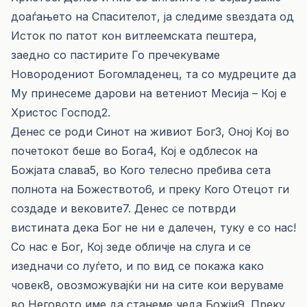
доаѓањето на Спасителот, ја следиме ѕвездата од
Исток по патот кон витлеемската пештера,
заедно со пастирите Го пречекуваме
Новородениот Богомладенец, та со мудреците да
Му принесеме дарови на ветениот Месија – Кој е
Христос Господ2.
Денес се роди Синот на живиот Бог3, Оној Kој во
почетокот беше во Бога4, Кој е одблесок на
Божјата слава5, во Кого телесно пребива сета
полнота на Божеството6, и преку Кого Отецот ги
создаде и вековите7. Денес се потврди
вистината дека Бог не ни е далечен, туку е со нас!
Со нас е Бог, Кој зеде обличје на слуга и се
изедначи со луѓето, и по вид се покажа како
човек8, овозможувајќи ни на сите кои веруваме
во Неговото име да станеме чеда Божји9. Преку