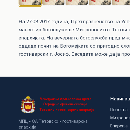
На 27.08.2017 година, Претпразненство на Ус
манастир богослужеше Митрополитот Тетовско
епархијата. На вечерната богослужба пред мно
оддаде почит на Богомајката со пригодно сл
гостиварски г. Јосиф. Беседата може да ја пр
Навигац
Почетна
Митропо
МПЦ - ОА Тетовско - гостиварска
Епархија
епархија