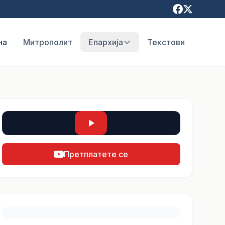
на
Митрополит
Епархија
Текстови
Претплатете се