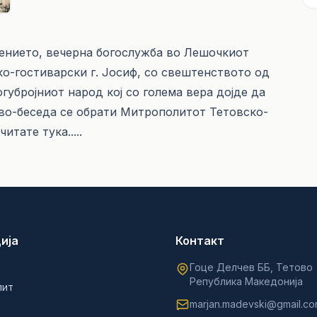
пението, вечерна богослужба во Лешочкиот
-гостиварски г. Јосиф, со свештенството од
губројниот народ кој со голема вера дојде да
ово-беседа се обрати Митрополитот Тетовско-
очитате
тука.....
ија
Контакт
Гоце Делчев ББ, Тетово
Република Македонија
лит
marjan.madevski@gmail.c