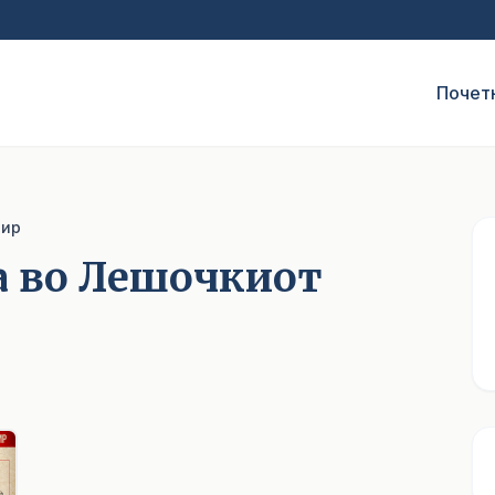
Почет
тир
а во Лешочкиот
1
/ 5