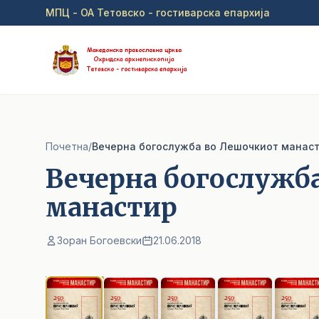
Прејди на главна содржина
МПЦ - ОА Тетовско - гостиварска епархија
Почетна
/
Вечерна богослужба во Лешочкиот манас
Вечерна богослужб
манастир
Зоран Богоевски
21.06.2018