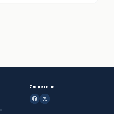
Следете нè
om