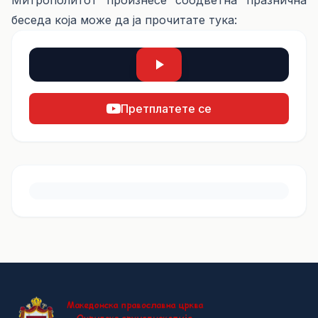
Митрополитот произнесе соодветна празнична
беседа која може да ја прочитате
тука:
Претплатете се