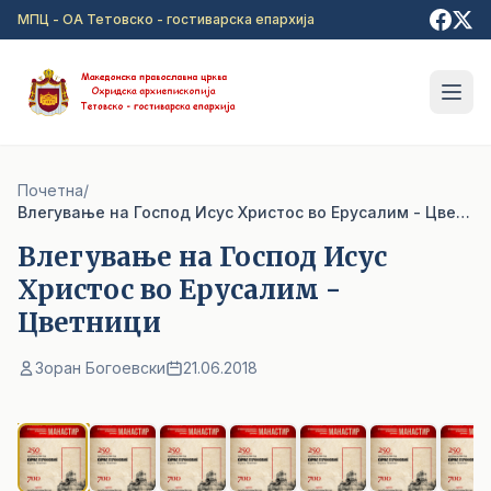
Прејди на главна содржина
МПЦ - ОА Тетовско - гостиварска епархија
Почетна
/
Влегување на Господ Исус Христос во Ерусалим - Цветници
Влегување на Господ Исус
Христос во Ерусалим -
Цветници
Зоран Богоевски
21.06.2018
1
/ 7