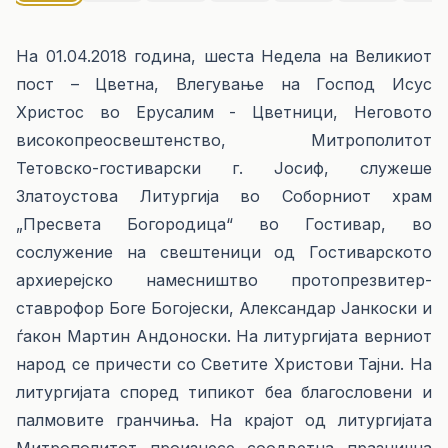
На 01.04.2018 година, шеста Недела на Великиот
пост – Цветна, Влегување на Господ Исус
Христос во Ерусалим - Цветници, Неговото
високопреосвештенство, Митрополитот
Тетовско-гостиварски г. Јосиф, служеше
Златоустова Литургија во Соборниот храм
„Пресвета Богородица“ во Гостивар, во
сослужение на свештеници од Гостиварското
архиерејско намесништво протопрезвитер-
ставрофор Боге Богојески, Александар Јанкоски и
ѓакон Мартин Андоноски. На литургијата верниот
народ се причести со Светите Христови Тајни. На
литургијата според типикот беа благословени и
палмовите гранчиња. На крајот од литургијата