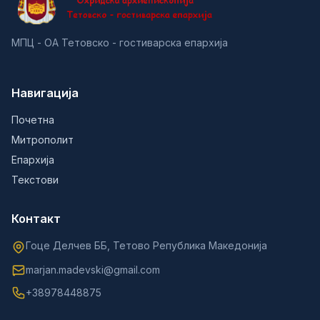
МПЦ - ОА Тетовско - гостиварска епархија
Навигација
Почетна
Митрополит
Епархија
Текстови
Контакт
Гоце Делчев ББ, Тетово Република Македонија
marjan.madevski@gmail.com
+38978448875