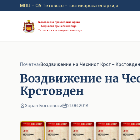
Прејди на главна содржина
МПЦ - ОА Тетовско - гостиварска епархија
Почетна
/
Воздвижение на Чесниот Крст – Крстовде
Воздвижение на Че
Крстовден
Зоран Богоевски
21.06.2018