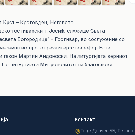
т Крст – Крстовден, Неговото
ско-гостиварски г. Јосиф, служеше Света
есвета Богородица“ – Гостивар, во сослужение со
амесништво протопрезвитер-ставрофор Боге
и ѓакон Мартин Андоноски. На литургијата верниот
. По литургијата Митрополитот ги благослови
ија
Контакт
Гоце Делчев ББ, Тетово