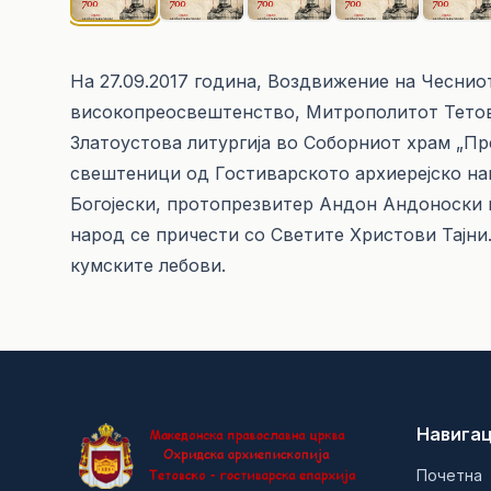
На 27.09.2017 година, Воздвижение на Чеснио
високопреосвештенство, Митрополитот Тетов
Златоустова литургија во Соборниот храм „Пр
свештеници од Гостиварското архиерејско н
Богојески, протопрезвитер Андон Андоноски 
народ се причести со Светите Христови Тајни
кумските лебови.
Навигац
Почетна