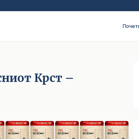
Почет
н
сниот Крст –
1
/ 10