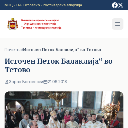
Прејди на главна содржина
МПЦ - ОА Тетовско - гостиварска епархија
Почетна
/
Источен Петок Балаклија“ во Тетово
Источен Петок Балаклија“ во
Тетово
Зоран Богоевски
21.06.2018