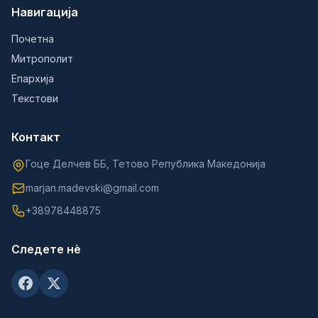
Навигација
Почетна
Митрополит
Епархија
Текстови
Контакт
Гоце Делчев ББ, Тетово Република Македонија
marjan.madevski@gmail.com
+38978448875
Следете нè