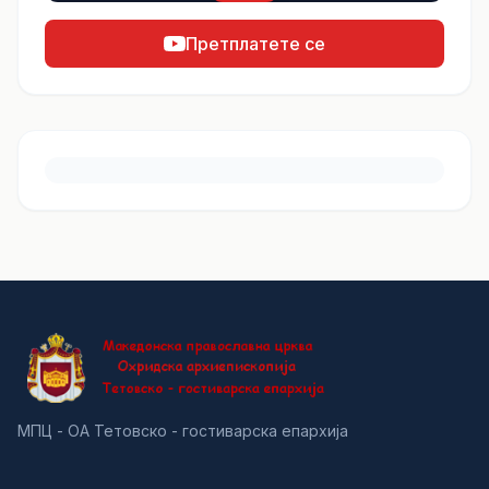
Претплатете се
МПЦ - ОА Тетовско - гостиварска епархија