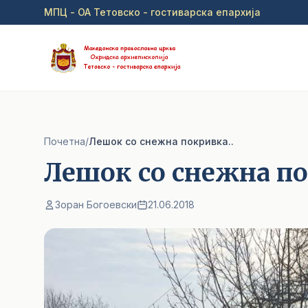
Прејди на главна содржина
МПЦ - ОА Тетовско - гостиварска епархија
Почетна
/
Лешок со снежна покривка..
Лешок со снежна по
Зоран Богоевски
21.06.2018