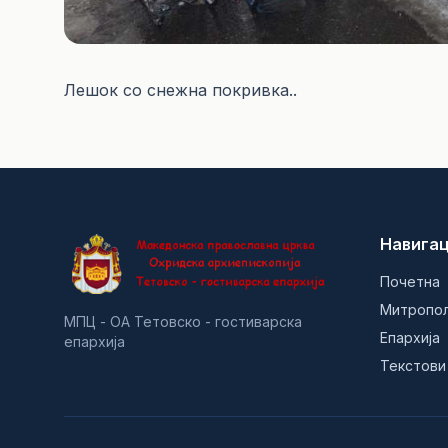
Лешок со снежна покривка..
Навигац
Почетна
Митропо
МПЦ - ОА Тетовско - гостиварска
Епархија
епархија
Текстови