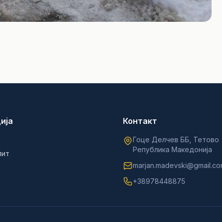
ија
Контакт
Гоце Делчев ББ, Тетово
Република Македонија
лит
marjan.madevski@gmail.c
+38978448875