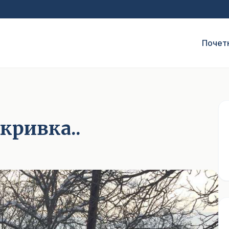
Почет
кривка..