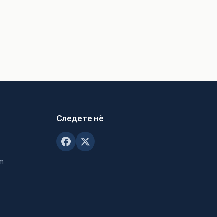
Следете нè
om