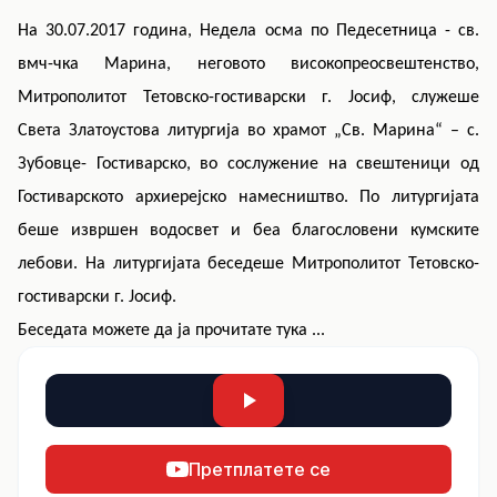
На 30.07.2017 година, Недела осма по Педесетница - св.
вмч-чка Марина, неговото високопреосвештенство,
Митрополитот Тетовско-гостиварски г. Јосиф, служеше
Света Златоустова литургија во храмот „Св. Марина“ – с.
Зубовце- Гостиварско, во сослужение на свештеници од
Гостиварското архиерејско намесништво. По литургијата
беше извршен водосвет и беа благословени кумските
лебови. На литургијата беседеше Митрополитот Тетовско-
гостиварски г. Јосиф.
Беседата можете да ја прочитате
тука ...
Претплатете се