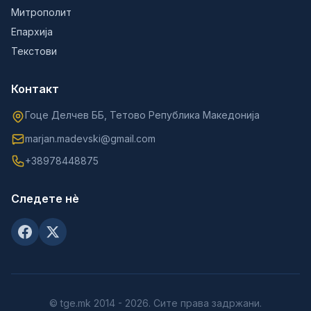
Митрополит
Епархија
Текстови
Контакт
Гоце Делчев ББ, Тетово Република Македонија
marjan.madevski@gmail.com
+38978448875
Следете нè
© tge.mk 2014 - 2026. Сите права задржани.