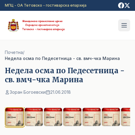
Прејди на главна содржина
МПЦ - ОА Тетовско - гостиварска епархија
Почетна
/
Недела осма по Педесетница - св. вмч-чка Марина
Недела осма по Педесетница -
св. вмч-чка Марина
Зоран Богоевски
21.06.2018
1
/ 7