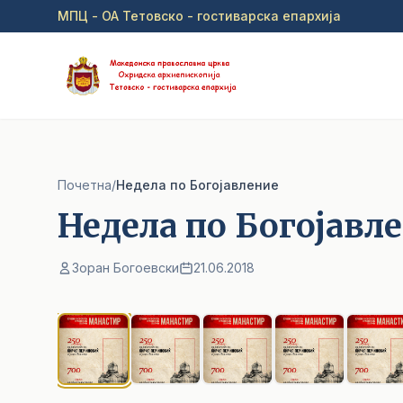
Прејди на главна содржина
МПЦ - ОА Тетовско - гостиварска епархија
Почетна
/
Недела по Богојавление
Недела по Богојавл
Зоран Богоевски
21.06.2018