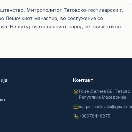
ештенство, Митрополитот Тетовско-гостиварски г.
 во Лешочкиот манастир, во сослужение со
ја. На литургијата верниот народ се причести со
ија
Контакт
Гоце Делчев ББ, Тетово
Република Македонија
лит
marjan.madevski@gmail.c
+38978448875