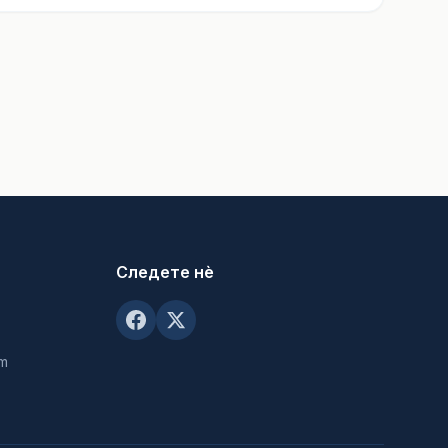
Следете нè
om