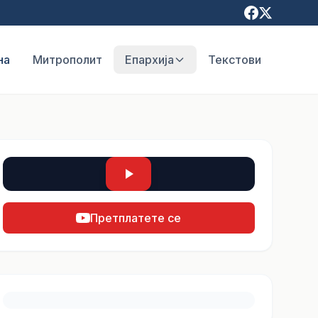
на
Митрополит
Епархија
Текстови
Претплатете се