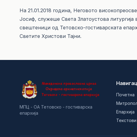
На 21.01.2018 година, Неговото високопреосв
Јосиф, служеше Света Златоустова литургија
свештеници од Тетовско-гостиварската епархи
Светите Христови Тајни.
Навигац
Почетна
Митропо
МПЦ - ОА Тетовско - гостиварска
Епархија
епархија
Текстови