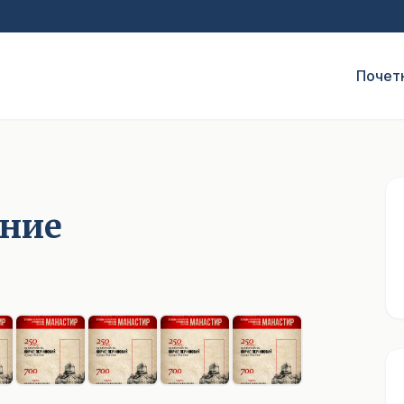
Почет
ение
1
/ 9