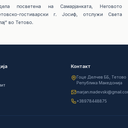
ела посветена на Самарјанката, Неговото
етовско-гостиварски г. Јосиф, отслужи Света
ај“ во Тетово.
ија
Контакт
Гоце Делчев ББ, Тетово
Република Македонија
лит
marjan.madevski@gmail.c
+38978448875