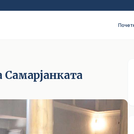
Почет
а Самарјанката