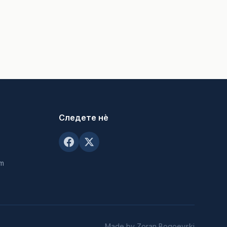
Следете нè
om
Made by Zoran Bogoevski