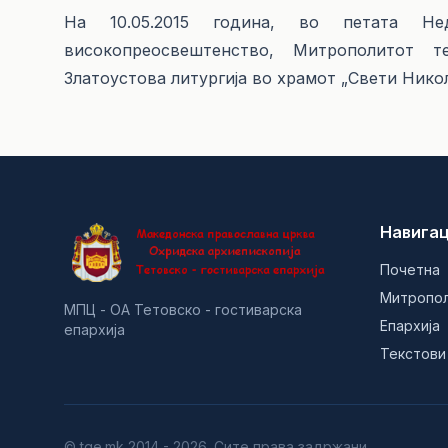
На 10.05.2015 година, во петата Нед
високопреосвештенство, Митрополитот т
Златоустова литургија во храмот „Свети Никол
Навигац
Почетна
Митропо
МПЦ - ОА Тетовско - гостиварска
Епархија
епархија
Текстови
© tge.mk 2014 - 2026. Сите права задржани.