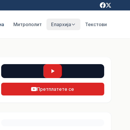
на
Митрополит
Епархија
Текстови
Претплатете се