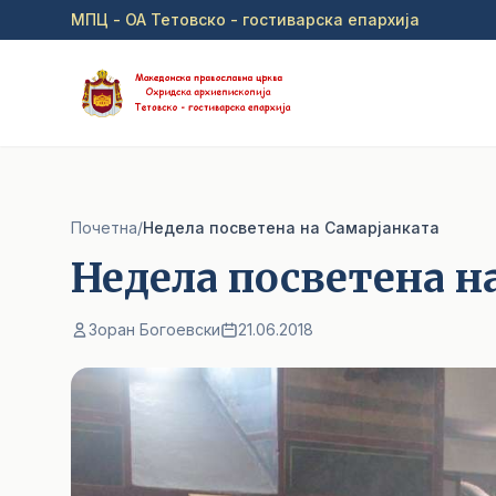
Прејди на главна содржина
МПЦ - ОА Тетовско - гостиварска епархија
Почетна
/
Недела посветена на Самарјанката
Недела посветена н
Зоран Богоевски
21.06.2018