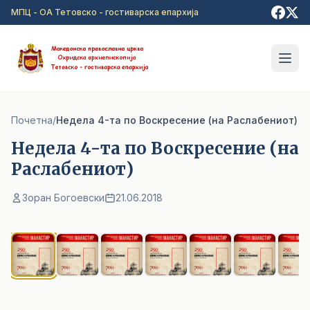
Прејди на главна содржина
МПЦ - ОА Тетовско - гостиварска епархија
Почетна
/
Недела 4-та по Воскресение (на Раслабениот)
Недела 4-та по Воскресение (на
Раслабениот)
Зоран Богоевски
21.06.2018
1
/ 8