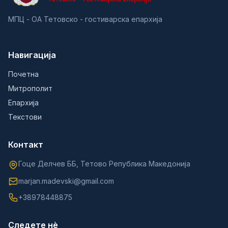
МПЦ - ОА Тетовско - гостиварска епархија
Навигација
Почетна
Митрополит
Епархија
Текстови
Контакт
Гоце Делчев ББ, Тетово Република Македонија
marjan.madevski@gmail.com
+38978448875
Следете нè