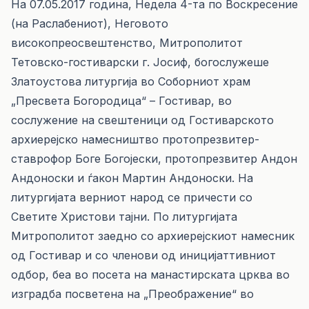
На 07.05.2017 година, Недела 4-та по Воскресение
(на Раслабениот), Неговото
високопреосвештенство, Митрополитот
Тетовско-гостиварски г. Јосиф, богослужеше
Златоустова литургија во Соборниот храм
„Пресвета Богородица“ – Гостивар, во
сослужение на свештеници од Гостиварското
архиерејско намесништво протопрезвитер-
ставрофор Боге Богојески, протопрезвитер Андон
Андоноски и ѓакон Мартин Андоноски. На
литургијата верниот народ се причести со
Светите Христови тајни. По литургијата
Митрополитот заедно со архиерејскиот намесник
од Гостивар и со членови од иницијаттивниот
одбор, беа во посета на манастирската црква во
изградба посветена на „Преображение“ во