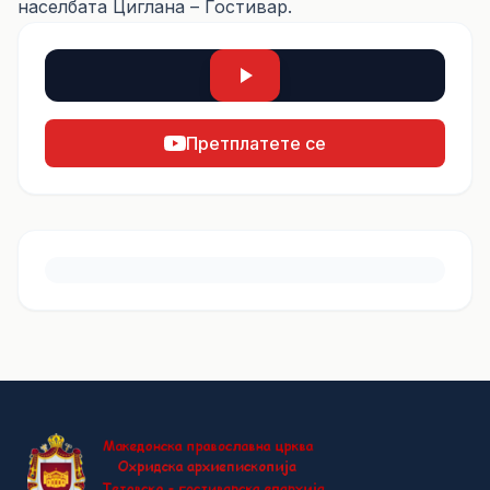
населбата Циглана – Гостивар.
Претплатете се