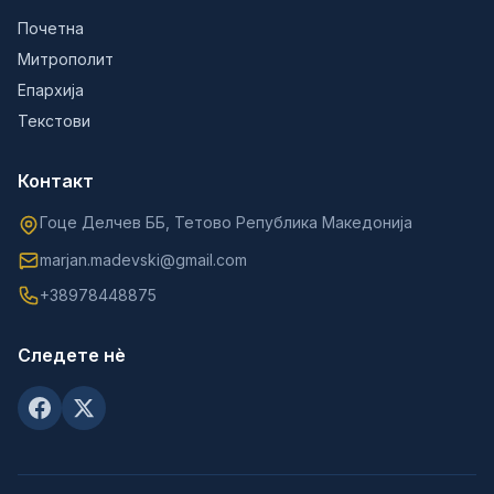
Почетна
Митрополит
Епархија
Текстови
Контакт
Гоце Делчев ББ, Тетово Република Македонија
marjan.madevski@gmail.com
+38978448875
Следете нè