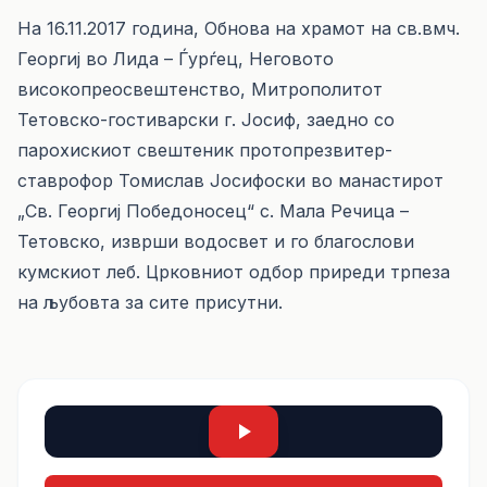
На 16.11.2017 година, Обнова на храмот на св.вмч.
Георгиј во Лида – Ѓурѓец, Неговото
високопреосвештенство, Митрополитот
Тетовско-гостиварски г. Јосиф, заедно со
парохискиот свештеник протопрезвитер-
ставрофор Томислав Јосифоски во манастирот
„Св. Георгиј Победоносец“ с. Мала Речица –
Тетовско, изврши водосвет и го благослови
кумскиот леб. Црковниот одбор приреди трпеза
на љубовта за сите присутни.