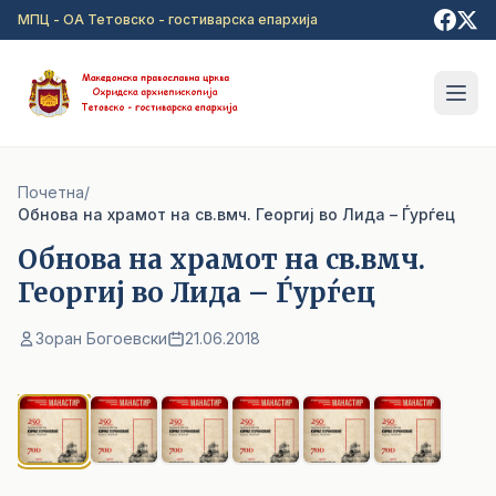
Прејди на главна содржина
МПЦ - ОА Тетовско - гостиварска епархија
Почетна
/
Обнова на храмот на св.вмч. Георгиј во Лида – Ѓурѓец
Обнова на храмот на св.вмч.
Георгиј во Лида – Ѓурѓец
Зоран Богоевски
21.06.2018
1
/ 6