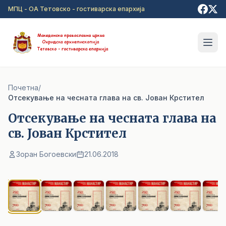
Прејди на главна содржина
МПЦ - ОА Тетовско - гостиварска епархија
Почетна
/
Отсекување на чесната глава на св. Јован Крстител
Отсекување на чесната глава на
св. Јован Крстител
Зоран Богоевски
21.06.2018
1
/ 12