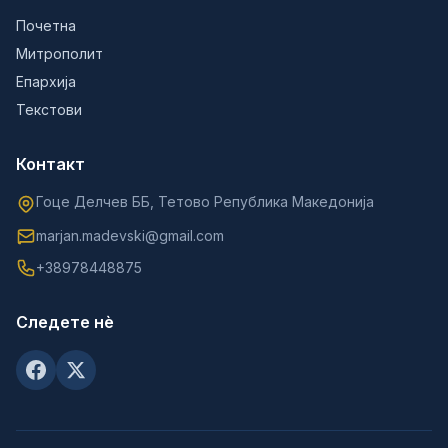
Почетна
Митрополит
Епархија
Текстови
Контакт
Гоце Делчев ББ, Тетово Република Македонија
marjan.madevski@gmail.com
+38978448875
Следете нè