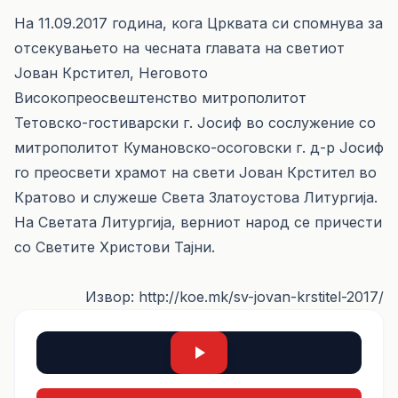
На 11.09.2017 година, кога Црквата си спомнува за
отсекувањето на чесната главата на светиот
Јован Крстител, Неговото
Високопреосвештенство митрополитот
Тетовско-гостиварски г. Јосиф во сослужение со
митрополитот Кумановско-осоговски г. д-р Јосиф
го преосвети храмот на свети Јован Крстител во
Кратово и служеше Света Златоустова Литургија.
На Светата Литургија, верниот народ се причести
со Светите Христови Тајни.
Извор: http://koe.mk/sv-jovan-krstitel-2017/