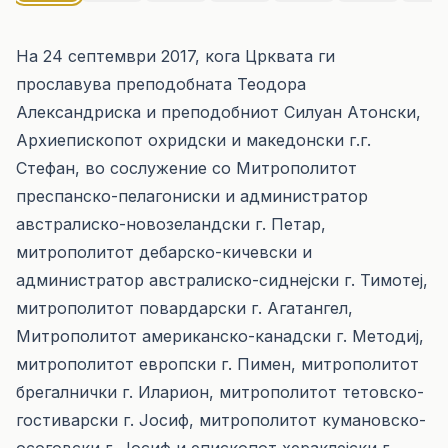
На 24 септември 2017, кога Црквата ги
прославува преподобната Теодора
Александриска и преподобниот Силуан Атонски,
Архиепископот охридски и македонски г.г.
Стефан, во сослужение со Митрополитот
преспанско-пелагониски и администратор
австралиско-новозеландски г. Петар,
митрополитот дебарско-кичевски и
администратор австралиско-сиднејски г. Тимотеј,
митрополитот повардарски г. Агатангел,
Митрополитот американско-канадски г. Методиј,
митрополитот европски г. Пимен, митрополитот
брегалнички г. Иларион, митрополитот тетовско-
гостиварски г. Јосиф, митрополитот кумановско-