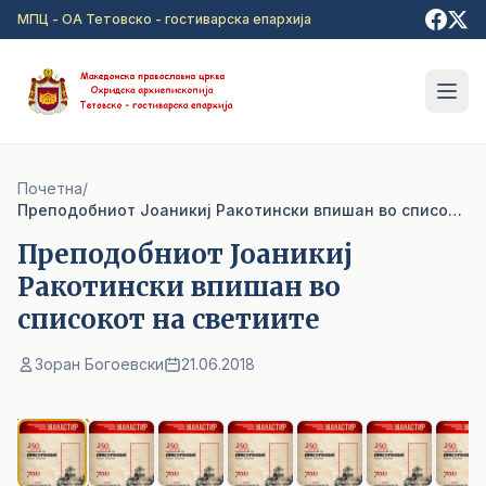
Прејди на главна содржина
МПЦ - ОА Тетовско - гостиварска епархија
Почетна
/
Преподобниот Јоаникиј Ракотински впишан во списокот на светиите
Преподобниот Јоаникиј
Ракотински впишан во
списокот на светиите
Зоран Богоевски
21.06.2018
1
/ 12