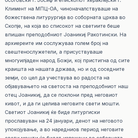
осоговски г. Јосиф и епископот хераклејски г.
Климент на МПЦ-ОА, чиноначалствуваше на
божествена литурургија во соборната црква во
Скопје, на која во списокот на светиите беше
впишан преподобниот Јоаникиј Ракотински. На
архиереите им сослужуваа голем број на
свештенослужетели, а присуствуваше
многуилјаден народ Божји, кој пристигна од сите
краишта на нашата држава, но и од соседните
земји, со цел да учествува во радоста на
објавувањето на светоста на преподобниот наш
отец Јоаникиј, да се поклони пред неговиот
кивот, и да ги целива неговите свети мошти.
Светиот Јоаникиј ќе биде литургиски
прославуван на 24 јануари, денот на неговото
упокојување, а во наредниов период неговите