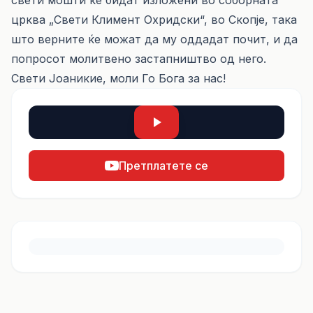
свети мошти ќе бидат изложени во соборната
црква „Свети Климент Охридски“, во Скопје, така
што верните ќе можат да му оддадат почит, и да
попросот молитвено застапништво од него.
Свети Јоаникие, моли Го Бога за нас!
Претплатете се