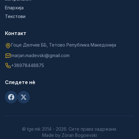
Епархија
Текстови
Контакт
Гоце Делчев ББ, Тетово Република Македонија
marjan.madevski@gmail.com
+38978448875
Следете нè
© tge.mk 2014 - 2026. Сите права задржани.
Made by Zoran Bogoevski