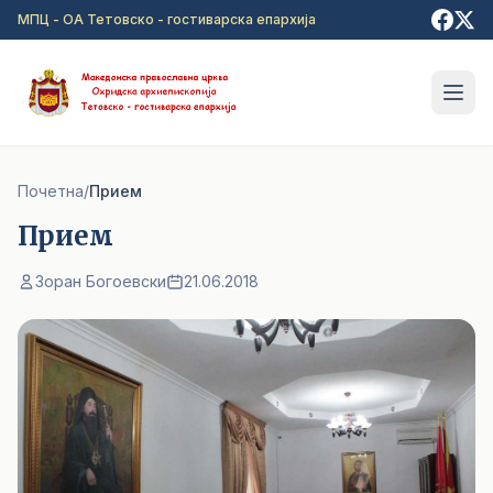
Прејди на главна содржина
МПЦ - ОА Тетовско - гостиварска епархија
Почетна
/
Прием
Прием
Зоран Богоевски
21.06.2018