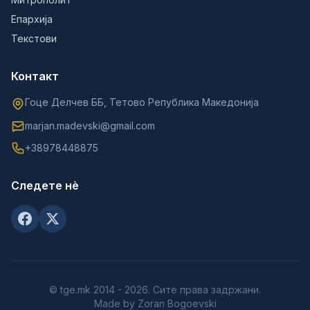
Епархија
Текстови
Контакт
Гоце Делчев ББ, Тетово Република Македонија
marjan.madevski@gmail.com
+38978448875
Следете нè
© tge.mk 2014 - 2026. Сите права задржани.
Made by Zoran Bogoevski