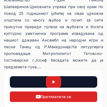
иселеништво г-дин Никола
Шалваринов.Црковната управа при овој храм по
повод 25 годишниот јубилеј на оваа црковна
општина со многу љубов и почит за сите
присутни приреди трпеза на љубовта и богата
културно уметничка програма изведувана од
нашиот државен Ансамбл на народни игри и
песни Танец од Р.Македонија.На литургијата
проповедаше Митрополитот Тетовско-
гостиварски г.Јосиф беседата можете да ја
предземете
тука.....
Претплатете се