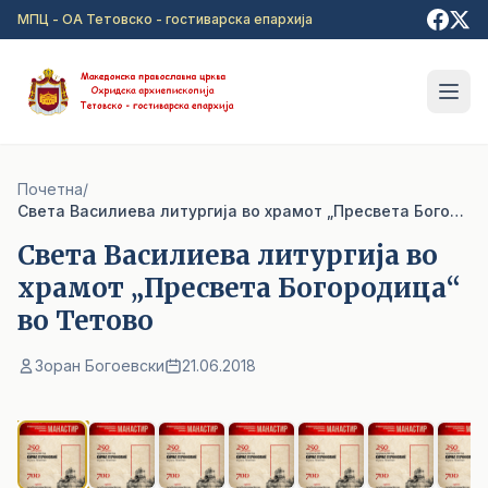
Прејди на главна содржина
МПЦ - ОА Тетовско - гостиварска епархија
Почетна
/
Света Василиева литургија во храмот „Пресвета Богородица“ во Тетово
Света Василиева литургија во
храмот „Пресвета Богородица“
во Тетово
Зоран Богоевски
21.06.2018
1
/ 9