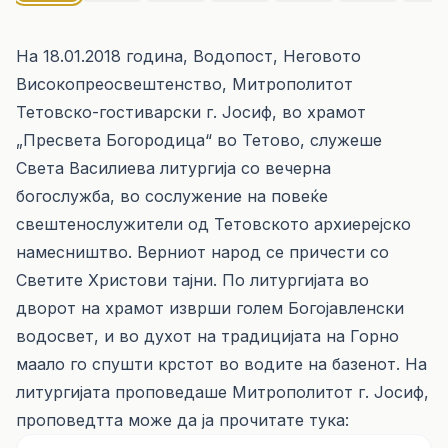
На 18.01.2018 година, Водопост, Неговото
Високопреосвештенство, Митрополитот
Тетовско-гостиварски г. Јосиф, во храмот
„Пресвета Богородица“ во Тетово, служеше
Света Василиева литургија со вечерна
богослужба, во сослужение на повеќе
свештенослужители од Тетовското архиерејско
намесништво. Верниот народ се причести со
Светите Христови тајни. По литургијата во
дворот на храмот изврши голем Богојавленски
водосвет, и во духот на традицијата на Горно
маало го спушти крстот во водите на базенот. На
литургијата проповедаше Митрополитот г. Јосиф,
проповедтта може да ја прочитате
тука: