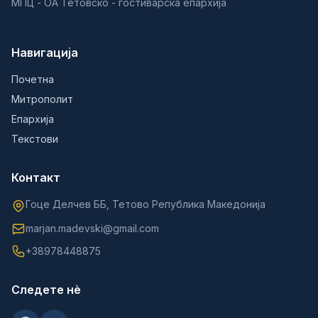
МПЦ - ОА Тетовско - гостиварска епархија
Навигација
Почетна
Митрополит
Епархија
Текстови
Контакт
Гоце Делчев ББ, Тетово Република Македонија
marjan.madevski@gmail.com
+38978448875
Следете нè