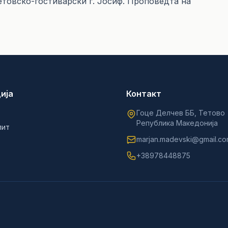
товско-гостиварски г. Јосиф. Проповедта на
ија
Контакт
Гоце Делчев ББ, Тетово
Република Македонија
лит
marjan.madevski@gmail.c
+38978448875