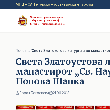
Прејди на главна содржина
МПЦ - ОА Тетовско - гостиварска епархија
Почетна
/
Света Златоустова литургија во манастир
Света Златоустова 
манастирот „Св. На
Попова Шапка
Зоран Богоевски
21.06.2018