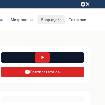
на
Митрополит
Епархија
Текстови
Претплатете се