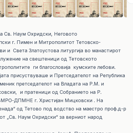
на Св. Наум Охридски, Неговото
ски г. Пимен и Митрополитот Тетовско-
ови и Света Златоустова литургија во манастирот
служение на свештеници од Тетовското
трополитите ги благословија кумските лебови.
ијата присуствуваше и Претседателот на Република
аменик претседателот на Владата на Р.М. и
совски, и пратеници од Собранието на Р.
 ВМРО-ДПМНЕ г. Христијан Мицковски . На
енада“ од Тетово под водство на маестро проф.д-р
т „Св. Наум Охридски“ за верниот народ