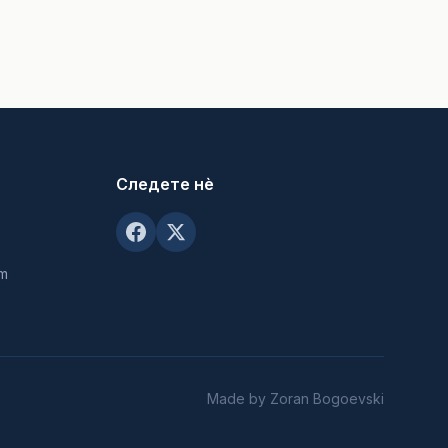
Следете нè
om
Made by Zoran Bogoevski