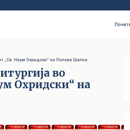
Почет
от „Св. Наум Охридски“ на Попова Шапка
литургија во
ум Охридски“ на
1
/ 12