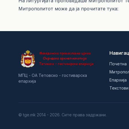
На литургијата проповедаше Митрополитот Те
Митрополитот може да ја прочитате
тука:
Навигац
Почетна
Митропо
МПЦ - ОА Тетовско - гостиварска
Епархија
епархија
Текстови
© tge.mk 2014 - 2026. Сите права задржани.