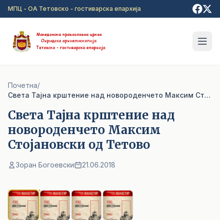
Прејди на главна содржина
МПЦ - ОА Тетовско - гостиварска епархија
Почетна
/
Света Тајна крштение над новороденчето Максим Стојановски од Тетово
Света Тајна крштение над
новороденчето Максим
Стојановски од Тетово
Зоран Богоевски
21.06.2018
1
/ 4