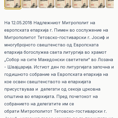
На 12.05.2018 Надлежниот Митрополит на
европската епархија г. Пимен во сослужение на
Митрополитот Тетовско-гостиварски г. Јосиф и
многубројното свештенство од Европската
епархија богослужеа света литургија во храмот
„Собор на сите Македoнски светители“ во Лозана
- Швајцарија. Истиот ден по литургијата започна и
годишното собрание на Европската епархија на
кое освен свештенството на епархијата
присуствуваа и делегати од секоја црковна
општина во епархијата. Пред почетокот на
собранието на делегатите им се
обрати Митрополитот Тетовско-гостиварски г.