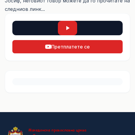
Јосиф, неговиот говор можете да го прочитате на
следниов
линк...
Претплатете се