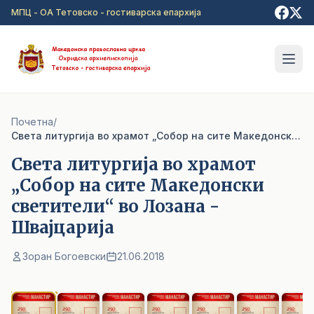
Прејди на главна содржина
МПЦ - ОА Тетовско - гостиварска епархија
Почетна
/
Света литургија во храмот „Собор на сите Македoнски светители“ во Лозана - Швајцарија
Света литургија во храмот
„Собор на сите Македoнски
светители“ во Лозана -
Швајцарија
Зоран Богоевски
21.06.2018
1
/ 10