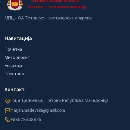
МПЦ - ОА Тетовско - гостиварска епархија
Навигација
Почетна
Митрополит
Епархија
Текстови
Контакт
Гоце Делчев ББ, Тетово Република Македонија
marjan.madevski@gmail.com
+38978448875