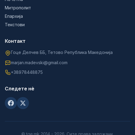
Митрополит
Епархија
Текстови
Контакт
Гоце Делчев ББ, Тетово Република Македонија
marjan.madevski@gmail.com
+38978448875
Следете нè
© tge.mk 2014 - 2026. Сите права задржани.