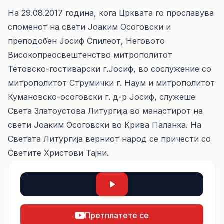
На 29.08.2017 година, кога Црквата го прославува
споменот на свети Јоаким Осоговски и
преподобен Јосиф Спилеот, Неговото
Високопреосвештенство митрополитот
Тетовскo-гостиварски г.Јосиф, во сослужение со
митрополитот Струмички г. Наум и митрополитот
Кумановско-осоговски г. д-р Јосиф, служеше
Света Златоустова Литургија во манастирот на
свети Јоаким Осоговски во Крива Паланка. На
Светата Литургија верниот народ се причести со
Светите Христови Тајни.
Претплатете се