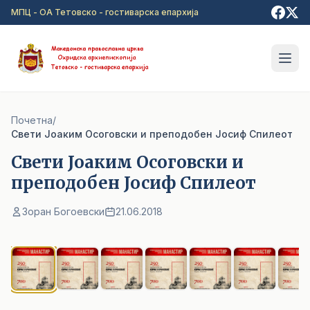
Прејди на главна содржина
МПЦ - ОА Тетовско - гостиварска епархија
Почетна
/
Свети Јоаким Осоговски и преподобен Јосиф Спилеот
Свети Јоаким Осоговски и
преподобен Јосиф Спилеот
Зоран Богоевски
21.06.2018
1
/ 17