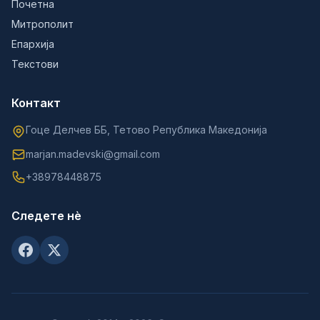
Почетна
Митрополит
Епархија
Текстови
Контакт
Гоце Делчев ББ, Тетово Република Македонија
marjan.madevski@gmail.com
+38978448875
Следете нè