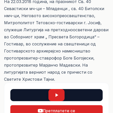
На 22.03.2018 година, на празникот Св. 40
Севастиски мч-ци – Младенци , св. 40 Битолски
нмч-ци, Неговото високопреосвештенство,
Митрополитот Тетовско-гостиварски г. Јосиф,
служеше Литургија на претходноосветени дарови
во Соборниот храм „ Пресвета Богородица“ –
Гостивар, во сослужение на свештеници од
Гостиварското архиерејско намесништво
протопрезвитер-ставрофор Боге Богојески,
протопрезвитер Марјанчо Мадевски. На
литургијата верниот народ се причести со
Светите Христови Тајни.
Претплатете се