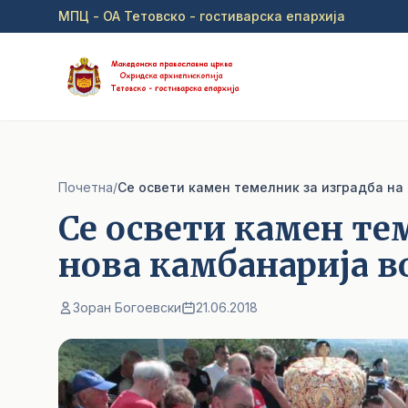
Прејди на главна содржина
МПЦ - ОА Тетовско - гостиварска епархија
Почетна
/
Се освети камен темелник за изградба на
Се освети камен те
нова камбанарија в
Зоран Богоевски
21.06.2018