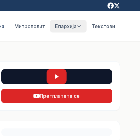
на
Митрополит
Епархија
Текстови
Претплатете се