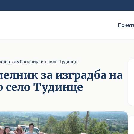
Почет
 нова камбанарија во село Тудинце
мелник за изградба на
о село Тудинце