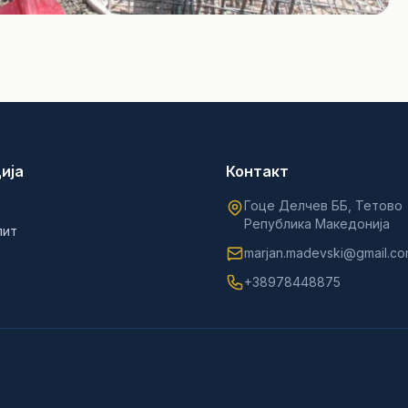
ија
Контакт
Гоце Делчев ББ, Тетово
Република Македонија
лит
marjan.madevski@gmail.c
+38978448875