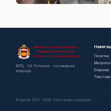
Навигац
Почетна
Митропо
МПЦ - ОА Тетовско - гостиварска
Епархија
епархија
Текстови
© tge.mk 2014 - 2026. Сите права задржани.