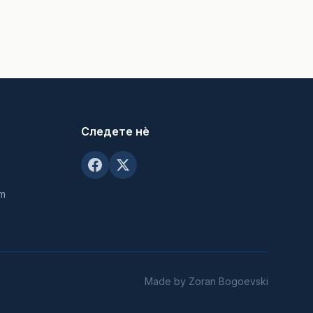
Следете нè
om
Made by Zoran Bogoevski