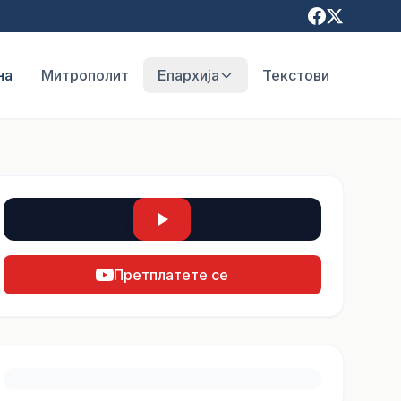
на
Митрополит
Епархија
Текстови
Претплатете се