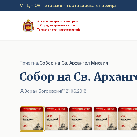
Прејди на главна содржина
МПЦ - ОА Тетовско - гостиварска епархија
Почетна
/
Собор на Св. Архангел Михаил
Собор на Св. Архан
Зоран Богоевски
21.06.2018