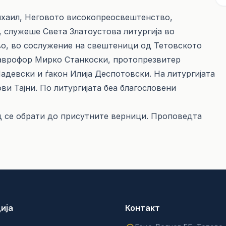
 Михаил, Неговото високопреосвештенство,
 служеше Света Златоустова литургија во
во, во сослужение на свештеници од Тетовското
аврофор Мирко Станкоски, протопрезвитер
девски и ѓакон Илија Деспотовски. На литургијата
и Тајни. По литургијата беа благословени
д се обрати до присутните верници. Проповедта
ија
Контакт