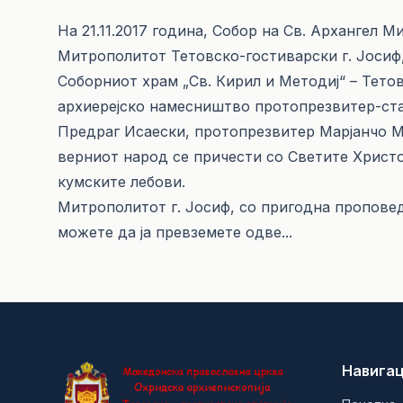
На 21.11.2017 година, Собор на Св. Архангел
Митрополитот Тетовско-гостиварски г. Јосиф,
Соборниот храм „Св. Кирил и Методиј“ – Тето
архиерејско намесништво протопрезвитер-ст
Предраг Исаески, протопрезвитер Марјанчо Ма
верниот народ се причести со Светите Христов
кумските лебови.
Митрополитот г. Јосиф, со пригодна пропове
можете да ја превземете
одве
...
Навигац