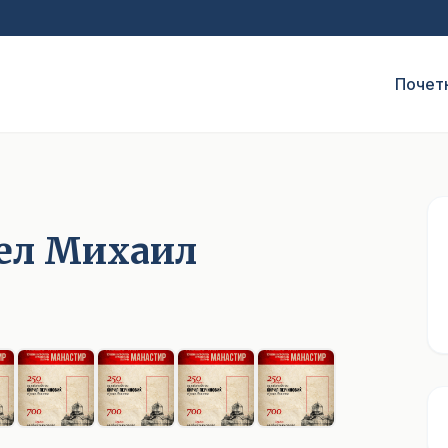
Почет
гел Михаил
1
/ 9