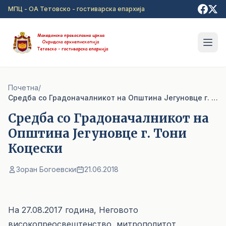
Прејди на главна содржина
МПЦ - ОА Тетовско - гостиварска епархија
Почетна
/
Средба со Градоначалникот на Општина Јегуновце г. Тони Коцески
Средба со Градоначалникот на
Општина Јегуновце г. Тони
Коцески
Зоран Богоевски
21.06.2018
На 27.08.2017 година, Неговото
високопреосвештенство, митрополитот