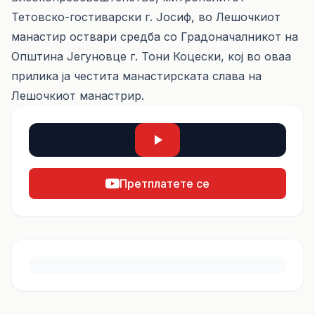
Тетовско-гостиварски г. Јосиф, во Лешочкиот
манастир оствари средба со Градоначалникот на
Општина Јегуновце г. Тони Коцески, кој во оваа
прилика ја честита манастирската слава на
Лешочкиот манастрир.
Претплатете се