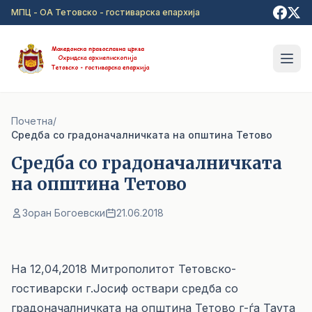
Прејди на главна содржина
МПЦ - ОА Тетовско - гостиварска епархија
Почетна
/
Средба со градоначалничката на општина Тетово
Средба со градоначалничката
на општина Тетово
Зоран Богоевски
21.06.2018
На 12,04,2018 Митрополитот Тетовско-
гостиварски г.Јосиф оствари средба со
градоначалничката на општина Тетово г-ѓа Таута