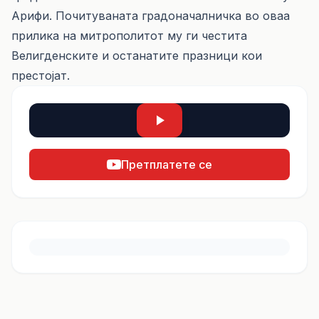
Арифи. Почитуваната градоначалничка во оваа
прилика на митрополитот му ги честита
Велигденските и останатите празници кои
престојат.
Претплатете се