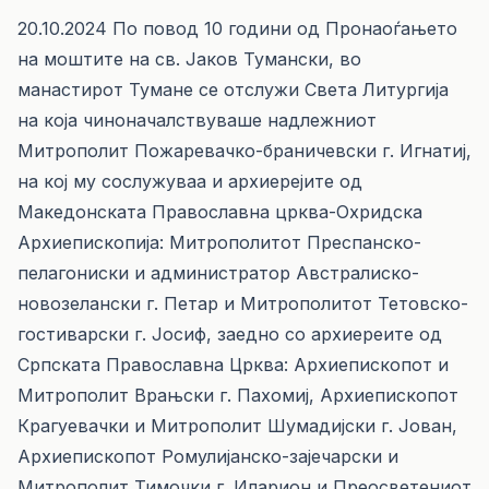
20.10.2024 По повод 10 години од Пронаоѓањето
на моштите на св. Јаков Тумански, во
манастирот Тумане се отслужи Света Литургија
на која чиноначалствуваше надлежниот
Митрополит Пожаревачко-браничевски г. Игнатиј,
на кој му сослужуваа и архиерејите од
Македонската Православна црква-Охридска
Архиепископија: Митрополитот Преспанско-
пелагониски и администратор Австралиско-
новозелански г. Петар и Митрополитот Тетовско-
гостиварски г. Јосиф, заедно со архиереите од
Српската Православна Црква: Архиепископот и
Митрополит Врањски г. Пахомиј, Архиепископот
Крагуевачки и Митрополит Шумадијски г. Јован,
Архиепископот Ромулијанско-зајечарски и
Митрополит Тимочки г. Иларион и Преосветениот