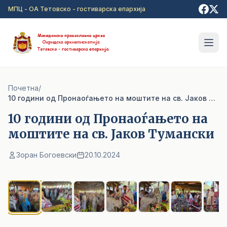
Прејди на главна содржина
МПЦ - ОА Тетовско - гостиварска епархија
Почетна
/
10 години од Пронаоѓањето на моштите на св. Јаков Тумански
10 години од Пронаоѓањето на
моштите на св. Јаков Тумански
Зоран Богоевски
20.10.2024
1
/ 9