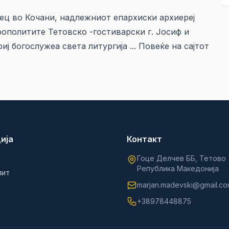
сец во Кочани, надлежниот епархиски архиереј
ополитите Тетовско -гостиварски г. Јосиф и
 богослужеа света литургија ... Повеќе на сајтот
ија
Контакт
Гоце Делчев ББ, Тетово
Република Македонија
лит
marjan.madevski@gmail.c
+38978448875