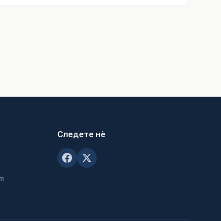
Следете нè
om