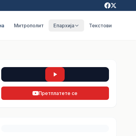
на
Митрополит
Епархија
Текстови
Претплатете се