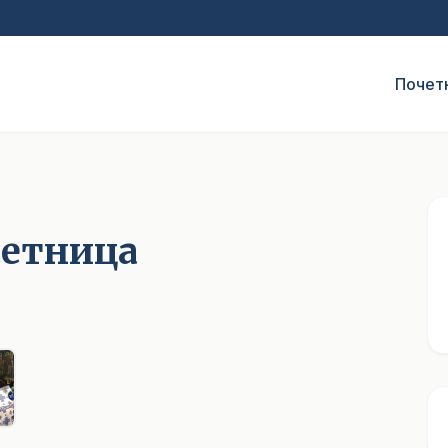
Почет
сетница
1
/ 5