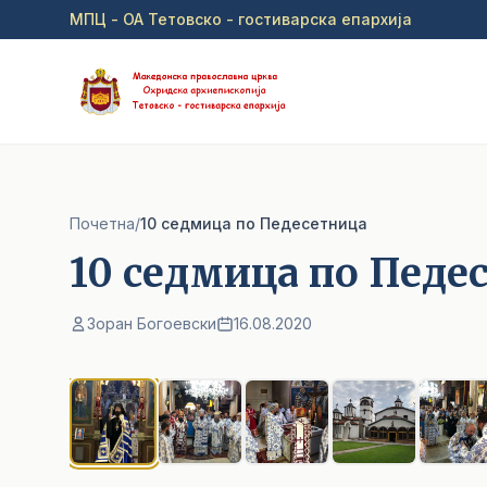
Прејди на главна содржина
МПЦ - ОА Тетовско - гостиварска епархија
Почетна
/
10 седмица по Педесетница
10 седмица по Педе
Зоран Богоевски
16.08.2020