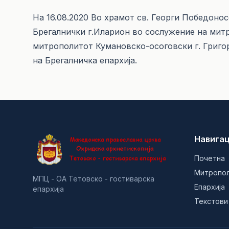
На 16.08.2020 Во храмот св. Георги Победоно
Брегалнички г.Иларион во сослужение на митр
митрополитот Кумановско-осоговски г. Григориј
на Брегалничка епархија.
Навигац
Почетна
Митропо
МПЦ - ОА Тетовско - гостиварска
Епархија
епархија
Текстови