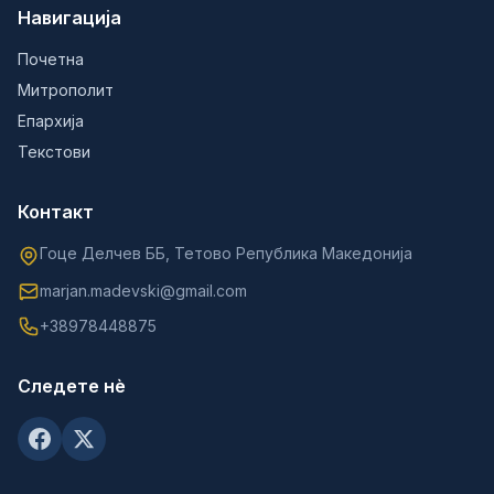
Навигација
Почетна
Митрополит
Епархија
Текстови
Контакт
Гоце Делчев ББ, Тетово Република Македонија
marjan.madevski@gmail.com
+38978448875
Следете нè