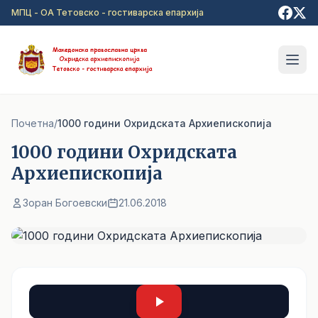
Прејди на главна содржина
МПЦ - ОА Тетовско - гостиварска епархија
Почетна
/
1000 години Охридската Архиепископија
1000 години Охридската
Архиепископија
Зоран Богоевски
21.06.2018