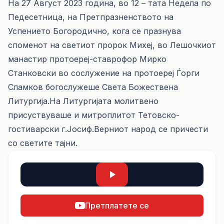
На 27 Август 2023 година, во 12 – тата Недела по
Педесетница, на Претпразненството на
Успението Богородично, кога се празнува
споменот на светиот пророк Михеј, во Лешочкиот
манастир протоереј-ставрофор Мирко
Станковски во сослужение на протоереј Ѓорги
Сламков богослужеше Света Божествена
Литургија.На Литургијата молитвено
присуствуваше и митроплитот Тетовско-
гостиварски г.Јосиф.Верниот народ се причести
со светите тајни.
Претплатете се