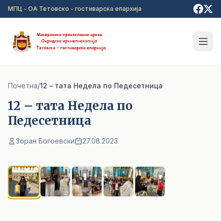
Прејди на главна содржина
МПЦ - ОА Тетовско - гостиварска епархија
Почетна
/
12 – тата Недела по Педесетница
12 – тата Недела по
Педесетница
Зоран Богоевски
27.08.2023
1
/ 5