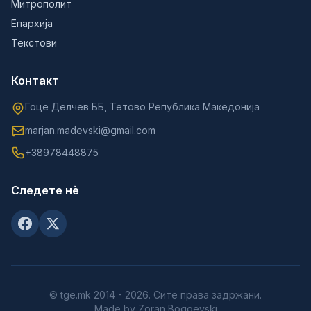
Митрополит
Епархија
Текстови
Контакт
Гоце Делчев ББ, Тетово Република Македонија
marjan.madevski@gmail.com
+38978448875
Следете нè
© tge.mk 2014 - 2026. Сите права задржани.
Made by Zoran Bogoevski