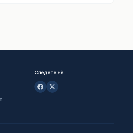
Следете нè
om