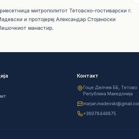
тириесетница митрополитот Тетовско-гостиварски г.
Мадевски и протојереј Александар Стојаноски
Лешочкиот манастир.
ија
Контакт
Гоце Делчев ББ, Тетово
Република Македонија
лит
marjan.madevski@gmail.c
+38978448875