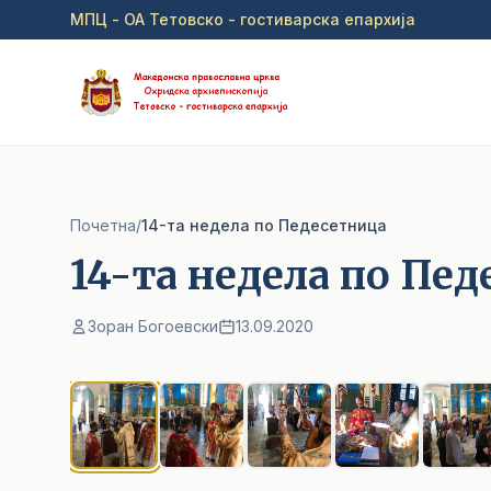
Прејди на главна содржина
МПЦ - ОА Тетовско - гостиварска епархија
Почетна
/
14-та недела по Педесетница
14-та недела по Пе
Зоран Богоевски
13.09.2020