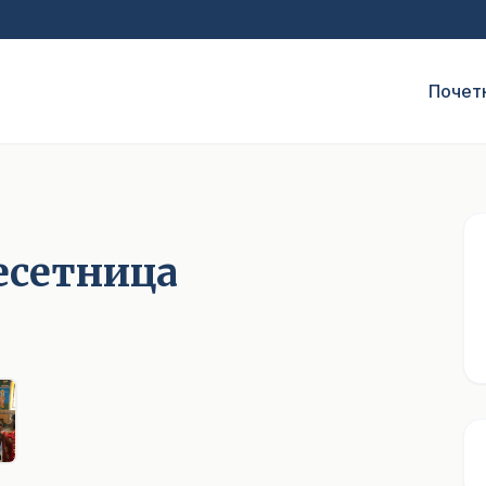
Почет
десетница
1
/ 5