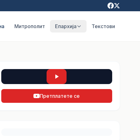
на
Митрополит
Епархија
Текстови
Претплатете се