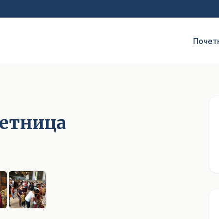
Почет
сетница
1
/ 6