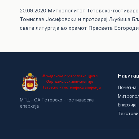
20.09.2020 Митрополитот Тетовско-гостиварск
Томислав Јосифовски и протоереј Љубиша Бл
света литургија во храмот Пресвета Богороди
Навигац
Почетна
Митропо
МПЦ - ОА Тетовско - гостиварска
Епархија
епархија
Текстови