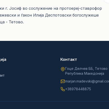
и г. Јосиф во сослужение на протоереј-ставрофор
ажевски и ѓакон Илија Деспотовски богослужеше
ца - Тетово.
ија
Контакт
Гоце Делчев ББ, Тетово
Република Македонија
лит
marjan.madevski@gmail.c
+38978448875