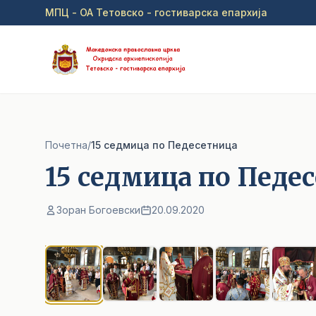
Прејди на главна содржина
МПЦ - ОА Тетовско - гостиварска епархија
Почетна
/
15 седмица по Педесетница
15 седмица по Педе
Зоран Богоевски
20.09.2020