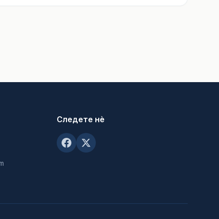
Следете нè
om