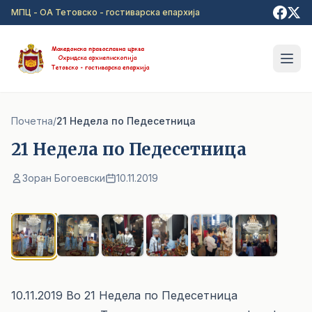
Прејди на главна содржина
МПЦ - ОА Тетовско - гостиварска епархија
Почетна
/
21 Недела по Педесетница
21 Недела по Педесетница
Зоран Богоевски
10.11.2019
1
/ 6
10.11.2019 Во 21 Недела по Педесетница