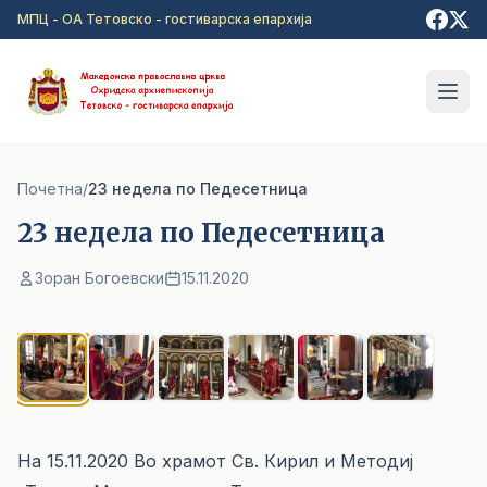
Прејди на главна содржина
МПЦ - ОА Тетовско - гостиварска епархија
Почетна
/
23 недела по Педесетница
23 недела по Педесетница
Зоран Богоевски
15.11.2020
1
/ 6
На 15.11.2020 Во храмот Св. Кирил и Методиј