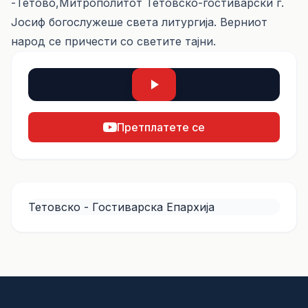
-Тетово,Митрополитот Тетовско-гостиварски г.
Јосиф богослужеше света литургија. Верниот
народ се причести со светите тајни.
Претплатете се
Тетовско - Гостиварска Епархија