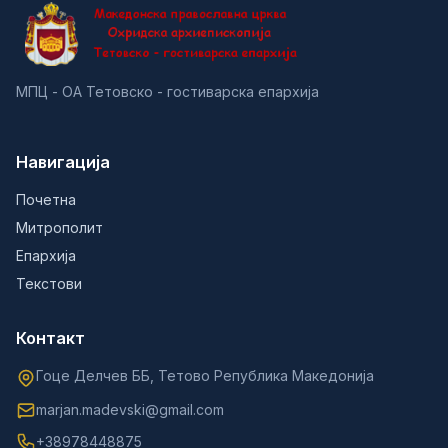
МПЦ - ОА Тетовско - гостиварска епархија
Навигација
Почетна
Митрополит
Епархија
Текстови
Контакт
Гоце Делчев ББ, Тетово Република Македонија
marjan.madevski@gmail.com
+38978448875