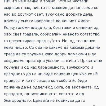
Ништо не е вечно и трајно. Кога ќе настапи
смртниот час, ништо не можеме да понесеме со
нас во другиот свет, туку само добрите дела,
доколку сме ги направиле во нашиот живот.
Колку големи владетели, богаташи и силници од
овој свет граделе, собирале и нивното богатство
го презентирале пред луѓето. Но, од тоа денес
нема ништо. Со ова не сакаме да кажеме дека не
треба да се трудиме како добри домаќини и да
создаваме пристојни услови за живот. Црквата нè
поучува и од нас бара земното, трулежното и
преодното да не ни биде основна цел која ќе нè
приврзе, и ќе нè закова кон себе и ќе биде
причина да нè оддели од Бога, од вистината, од
правдата, од возвишеното, светото и од
благородното. Црквата нè повикува да го