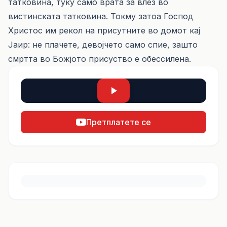
татковина, туку само врата за влез во
вистинската татковина. Токму затоа Господ
Христос им рекол на присутните во домот кај
Јаир: не плачете, девојчето само спие, зашто
смртта во Божјото присуство е обессилена.
Претплатете се