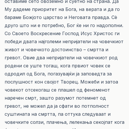
оставиме сето овоземно и суетно на страна. Да
Му дадеме приоритет на Бога, на верата и да го
бараме Божјото царство и Неговата правда. Сè
друго што ни е потребно, Бог ќе ни го надополни.
Со Своето Воскресение Господ Исус Христос ги
победи двата најголеми непријатели на човечкиот
живот и човечкото достоинство – смртта и
гревот. Овие два непријатели на човечкиот род
родени се уште тогаш, кога првиот човек се
одродил од Бога, погазувајќи ја заповедта за
послушност кон својот Творец. Можеби и затоа
човекот отсекогаш се плашел од феноменот
наречен смрт, зашто разумот потемнет од
гревот, не можел да ја сфати во потполност
суштината на смртта, па оттука следуваат и
човечките солзи, плачења, лелекања секојпат кога