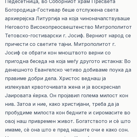
Педесетница, во Соборниот храм Пресвета
Богородица-Гостивар беше отслужена света
архиерејска Литургија на која чиноначалствуваше
Неговото Високопреосвештенство Митрополитот
Тетовско-гостиварски г. Јосиф. Верниот народ се
причести со светите тајни. Митрополитот г.
Јосиф се обрати кон мноштвото верни со
пригодна беседа на која меѓу другото истакна: Во
денешното Евангелско четиво добиваме поука да
правиме добри дела. Христос веднаш ја
излекувал крвоточивата жена и ја воскреснал
Јаировата ќерка. Он пројавил голема милост кон
нив. Затоа и ние, како христијани, треба да ја
пробудиме милоста кон бедните и сиромасите во
овој наш привремен живот. Богатството и сè што
имаме, сè она што е пред нашите очи е како сон.