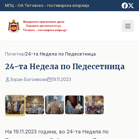
Прејди на главна содржина
МПЦ - ОА Тетовско - гостиварска епархија
Почетна
/
24-та Недела по Педесетница
24-та Недела по Педесетница
Зоран Богоевски
19.11.2023
1
/ 5
На 19.11.2023 година, во 24-та Недела по