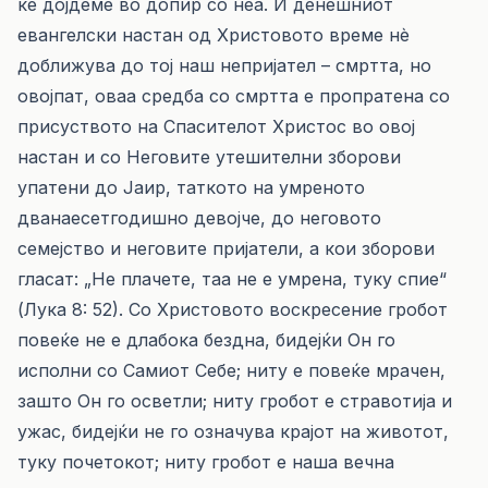
ќе дојдеме во допир со неа. И денешниот
евангелски настан од Христовото време нè
доближува до тој наш непријател – смртта, но
овојпат, оваа средба со смртта е пропратена со
присуството на Спасителот Христос во овој
настан и со Неговите утешителни зборови
упатени до Јаир, таткото на умреното
дванаесетгодишно девојче, до неговото
семејство и неговите пријатели, а кои зборови
гласат: „Не плачете, таа не е умрена, туку спие“
(Лука 8: 52). Со Христовото воскресение гробот
повеќе не е длабока бездна, бидејќи Он го
исполни со Самиот Себе; ниту е повеќе мрачен,
зашто Он го осветли; ниту гробот е стравотија и
ужас, бидејќи не го означува крајот на животот,
туку почетокот; ниту гробот е наша вечна