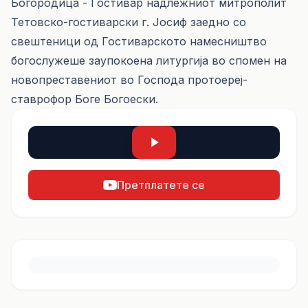
Богородица - Гостивар надлежниот митрополит
Тетовско-гостиварски г. Јосиф заедно со
свештеници од Гостиварското намесништво
богослужеше заупокоена литургија во спомен на
новопреставениот во Господа протоереј-
ставрофор Боге Богоески.
Претплатете се