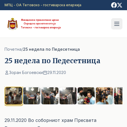
Прејди на главна содржина
МПЦ - ОА Тетовско - гостиварска епархија
Почетна
/
25 недела по Педесетница
25 недела по Педесетница
Зоран Богоевски
29.11.2020
1
/ 7
29.11.2020 Во соборниот храм Пресвета