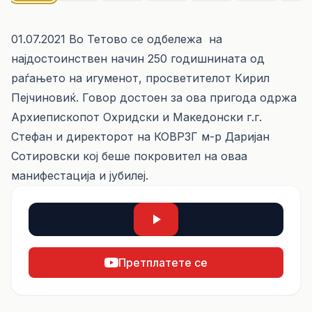
01.07.2021 Во Тетово се одбележа на
најдостоинствен начин 250 годишнината од
раѓањето на игуменот, просветителот Кирил
Пејчиновиќ. Говор достоен за ова пригода одржа
Архиепископот Охридски и Македонски г.г.
Стефан и директорот на КОВРЗГ м-р Даријан
Сотировски кој беше покровител на оваа
манифестација и јубилеј.
Претплатете се