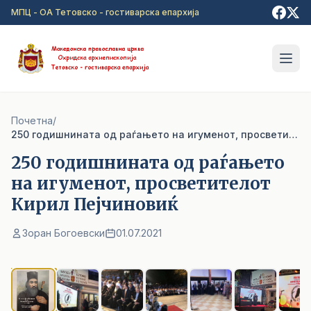
Прејди на главна содржина
МПЦ - ОА Тетовско - гостиварска епархија
Почетна
/
250 годишнината од раѓањето на игуменот, просветителот Кирил Пејчиновиќ
250 годишнината од раѓањето
на игуменот, просветителот
Кирил Пејчиновиќ
Зоран Богоевски
01.07.2021
1
/ 8