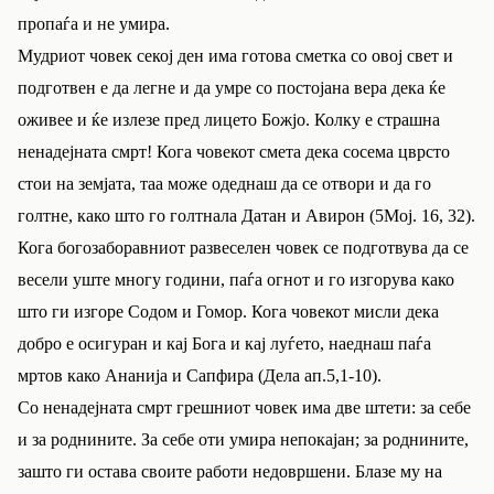
пропаѓа и не умира.
Мудриот човек секој ден има готова сметка со овој свет и
подготвен е да легне и да умре со постојана вера дека ќе
оживее и ќе излезе пред лицето Божјо. Колку е страшна
ненадејната смрт! Кога човекот смета дека сосема цврсто
стои на земјата, таа може одеднаш да се отвори и да го
голтне, како што го голтнала Датан и Авирон (5Мој. 16, 32).
Кога богозаборавниот развеселен човек се подготвува да се
весели уште многу години, паѓа огнот и го изгорува како
што ги изгоре Содом и Гомор. Кога човекот мисли дека
добро е осигуран и кај Бога и кај луѓето, наеднаш паѓа
мртов како Ананија и Сапфира (Дела ап.5,1-10).
Со ненадејната смрт грешниот човек има две штети: за себе
и за роднините. За себе оти умира непокајан; за роднините,
зашто ги остава своите работи недовршени. Блазе му на