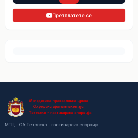
Претплатете се
МПЦ - ОА Тетовско - гостиварска епархија