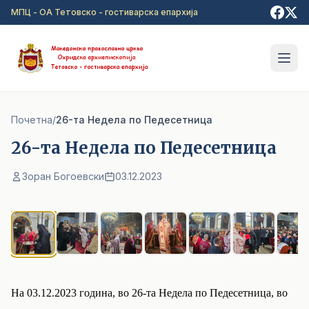
Прејди на главна содржина
МПЦ - ОА Тетовско - гостиварска епархија
Почетна
/
26-та Недела по Педесетница
26-та Недела по Педесетница
Зоран Богоевски
03.12.2023
1
/ 8
На 03.12.2023 година, во 26-та Недела по Педесетница, во