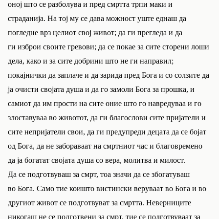
оној што се разболува и пред смртта трпи маки и
страданија. На тој му се дава можност уште еднаш да
погледне врз целиот свој живот; да ги прегледа и да
ги изброи своите гревови; да се покае за сите сторени лоши
дела, како и за сите добрини што не ги направил;
покајнички да заплаче и да зарида пред Бога и со солзите да
ја очисти својата душа и да го замоли Бога за прошка, и
самиот да им прости на сите оние што го навредуваа и го
злоставуваа во животот, да ги благослови сите пријатели и
сите непријатели свои, да ги предупреди децата да се бојат
од Бога, да не забораваат на смртниот час и благовремено
да ја богатат својата душа со вера, молитва и милост.
Да се подготвуваш за смрт, тоа значи да се збогатуваш
во Бога. Само тие коишто вистински веруваат во Бога и во
другиот живот се подготвуват за смртта. Неверниците
никогаш не се подготвени за смрт, тие се подготвуваат за