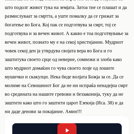
што подолг живот тука на земјата. Затоа тие се плашат и да
размислуваат за смртта, а уште помалку да се грижат за
богатење во Бога. Кој пак се подготвува за смрт, тој се
подготвува и за вечен живот. А какво е тоа подготвување за
вечен живот, познато му е на секој христијанин. Мудриот
човек секој ден ја утврдува својата вера во Бога и го
заштитува своето срце од неверие, сомнежи и злоба како
што мудриот домаќин го чува своето лозје од лошите
мушички и скакулци. Нека биде волјата Божја за се. Да се
молиме на Севишниот Бог да не ни испраќа ненадејна смрт
во средината на нашите гревови и беззаконија, туку да не
заштити како што го заштити царот Езекија (Иса. 38) и да
ни даде денови за покајание. Амин!!!