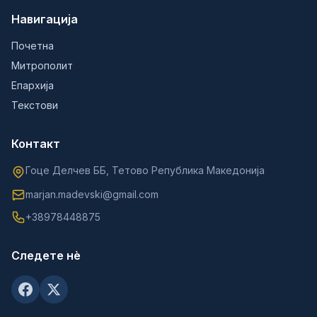
Навигација
Почетна
Митрополит
Епархија
Текстови
Контакт
Гоце Делчев ББ, Тетово Република Македонија
marjan.madevski@gmail.com
+38978448875
Следете нè