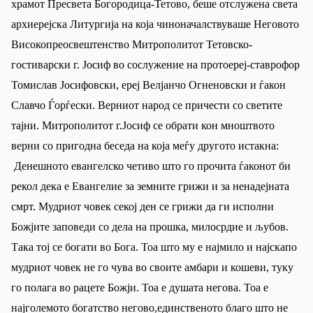
храмот Пресвета Богородица-Тетово, беше отслужена света
архиерејска Литургија на која чиноначалствуваше Неговото
Високопреосвештенство Митрополитот Тетовско-
гостиварски г. Јосиф во сослужение на протоереј-ставрофор
Томислав Јосифовски, ереј Велјанчо Огненовски и ѓакон
Славчо Ѓорѓески. Верниот народ се причести со светите
тајни. Митрополитот г.Јосиф се обрати кон мноштвото
верни со пригодна беседа на која меѓу другото истакна:
Денешното евангелско четиво што го прочита ѓаконот би
рекол дека е Евангелие за земните грижи и за ненадејната
смрт. Мудриот човек секој ден се грижи да ги исполни
Божјите заповеди со дела на прошка, милосрдие и љубов.
Така тој се богати во Бога. Тоа што му е најмило и најскапо
мудриот човек не го чува во своите амбари и кошеви, туку
го полага во рацете Божји. Тоа е душата негова. Тоа е
најголемото богатство негово,единственото благо што не