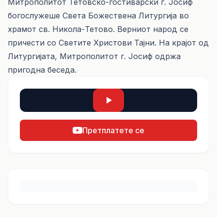
Митрополитот Тетовско-гостиварски г. Јосиф
богослужеше Света Божествена Литургија во
храмот св. Никола-Тетово. Верниот народ се
причести со Светите Христови Тајни. На крајот од
Литургијата, Митрополитот г. Јосиф одржа
пригодна беседа.
Претплатете се