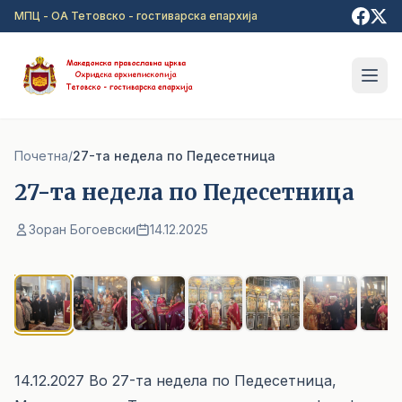
Прејди на главна содржина
МПЦ - ОА Тетовско - гостиварска епархија
Почетна
/
27-та недела по Педесетница
27-та недела по Педесетница
Зоран Богоевски
14.12.2025
1
/ 7
14.12.2027 Во 27-та недела по Педесетница,