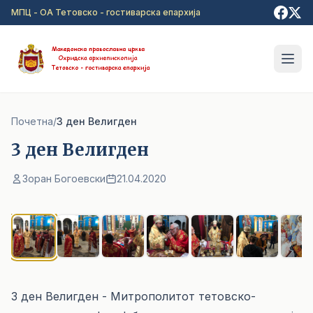
Прејди на главна содржина
МПЦ - ОА Тетовско - гостиварска епархија
Почетна
/
3 ден Велигден
3 ден Велигден
Зоран Богоевски
21.04.2020
1
/ 7
3 ден Велигден - Митрополитот тетовско-