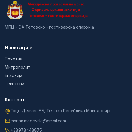
МПЦ - ОА Тетовско - гостиварска епархија
Навигација
Почетна
Митрополит
Епархија
Текстови
Контакт
Гоце Делчев ББ, Тетово Република Македонија
marjan.madevski@gmail.com
+38978448875