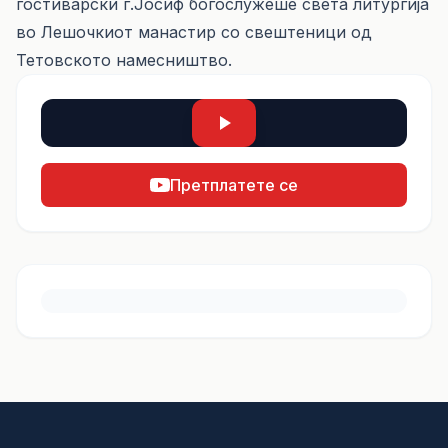
гостиварски г.Јосиф богослужеше света литургија
во Лешочкиот манастир со свештеници од
Тетовското намесништво.
Претплатете се