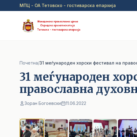
Прејди на главна содржина
МПЦ - ОА Тетовско - гостиварска епархија
Почетна
/
31 меѓународен хорски фестивал на право
31 меѓународен хор
православна духовн
Зоран Богоевски
11.06.2022