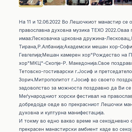
На 11 и 12.06.2022 Во Лешочкиот манастир се
православна духовна музика ТЕХО 2022.Оваа 
имаа:Лесковачка црковна дружина-Лесковац,Р
Тирана,Р.Албанија;Академски мешан хор-Софиј
Гевгелија;Мешан камерен хор"Рождество на 
хор"МКЦ"-Скопје-Р. Македонија.Свое поздра
Тетовско-гостиварски г.Јосиф и претседател
Зорич.Митрополитот г.Јосиф во своето поздр
задоволство за можноста поздравно да Ви се
Меѓународниот хорски фестивал на православ
добредојде овде во прекрасниот Лешочки ма
духовна и културна манифестација.
И токму во едно вакво време на секојдневно 
прекрасен манастирски амбиент каде во секој