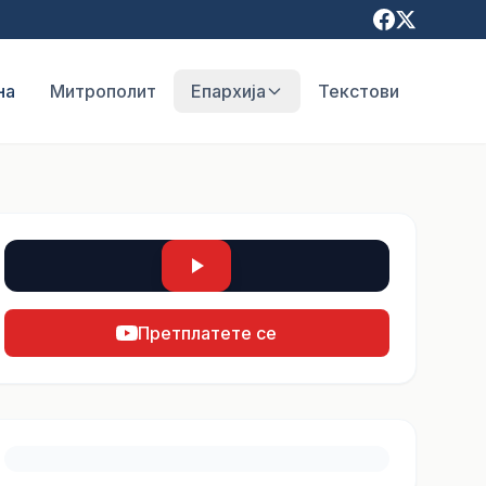
на
Митрополит
Епархија
Текстови
Претплатете се