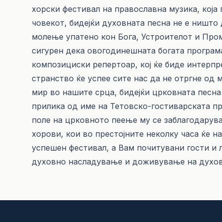
хорски фестивал на православна музика, која
човекот, бидејќи духовната песна не е ништо 
молење упатено кон Бога, Устроителот и Пром
сигурен дека овогодинешната богата програма
композициски репертоар, кој ќе биде интерпр
странство ќе успее сите нас да не отргне од
мир во нашите срца, бидејќи црковната песна
прилика од име на Тетовско-гостиварската п
поле на црковното пеење му се заблагодарува
хорови, кои во престојните неколку часа ќе н
успешен фестивал, а Вам почитувани гости и 
духовно насладување и доживување на духов