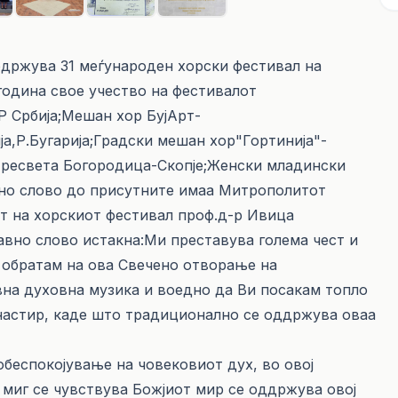
 одржува 31 меѓународен хорски фестивал на
година свое учество на фестивалот
 Србија;Мешан хор БујАрт-
а,Р.Бугарија;Градски мешан хор"Гортинија"-
Пресвета Богородица-Скопје;Женски младински
вно слово до присутните имаа Митрополитот
от на хорскиот фестивал проф.д-р Ивица
авно слово истакна:Ми преставува голема чест и
 обратам на ова Свечено отворање на
на духовна музика и воедно да Ви посакам топло
настир, каде што традиционално се оддржува оваа
обеспокојување на човековиот дух, во овој
 миг се чувствува Божјиот мир се оддржува овој