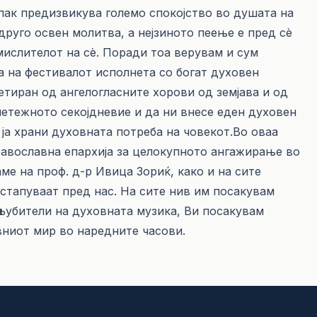
 пак предизвикува големо спокојство во душата на
друго освен молитва, а нејзиното пеење е пред сѐ
ислителот на сѐ. Поради тоа верувам и сум
 на фестивалот исполнета со богат духовен
етиран од ангелогласните хорови од земјава и од
 метежното секојдневие и да ни внесе еден духовен
 ја храни духовната потреба на човекот.Во оваа
равославна епархија за целокупното ангажирање во
ме на проф. д-р Ивица Зориќ, како и на сите
астапуваат пред нас. На сите нив им посакувам
љубители на духовната музика, Ви посакувам
ниот мир во наредните часови.