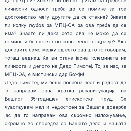
да претрпи? Знаете ли низ кој ритам на градење
личносни односи треба да се помине за тоа
достоинство меѓу другите да се стекне? Знаете
ли колку љубов за МПЦ-ОА за ова треба да се
има? Знаете ли дека сето ова не може да се
помине и без штета по сопственото здравје? Ако
доловите само малку од сето ова што го говорам,
тогаш веднаш ќе ви стане јасна големината на
личноста и делото на Дедо Тимотеј. Тој за нас, за
МПЦ-ОА, е вистински дар Божји!
Дедо Тимотеј, ми беше посебна чест и радост да
ја направам оваа кратка рекапитулација на
Вашиот 35-годишен епископски труд. Се
чувствувам мал и недостоен за Вашата доверба
јас да го направам ова скромно изложување,
скромно во споредба со Вашето дело и Вашата