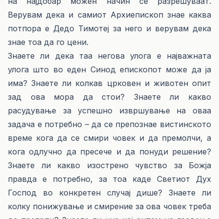
на најдобар можен начин се разрешуваат.
Верувам дека и самиот Архиепископ знае каква
потпора е Дедо Тимотеј за него и верувам дека
знае тоа да го цени.
Знаете ли дека таа негова улога е најважната
улога што во еден Синод епископот може да ја
има? Знаете ли колкав црковен и животен опит
зад ова мора да стои? Знаете ли какво
расудување за успешно извршување на оваа
задача е потребно – да се препознае вистинското
време кога да се смири човек и да премолчи, а
кога одлучно да пресече и да понуди решение?
Знаете ли какво изострено чувство за Божја
правда е потребно, за тоа каде Светиот Дух
Господ во конкретен случај дише? Знаете ли
колку понижување и смирение за ова човек треба