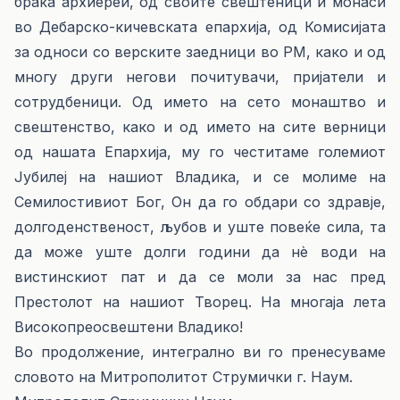
браќа архиереи, од своите свештеници и монаси
во Дебарско-кичевската епархија, од Комисијата
за односи со верските заедници во РМ, како и од
многу други негови почитувачи, пријатели и
сотрудбеници. Од името на сето монаштво и
свештенство, како и од името на сите верници
од нашата Епархија, му го честитаме големиот
Јубилеј на нашиот Владика, и се молиме на
Семилостивиот Бог, Он да го обдари со здравје,
долгоденственост, љубов и уште повеќе сила, та
да може уште долги години да нѐ води на
вистинскиот пат и да се моли за нас пред
Престолот на нашиот Творец. На многаја лета
Високопреосвештени Владико!
Во продолжение, интегрално ви го пренесуваме
словото на Митрополитот Струмички г. Наум.