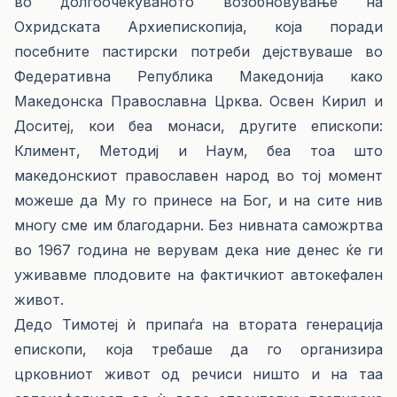
во долгоочекуваното возобновување на
Охридската Архиепископија, која поради
посебните пастирски потреби дејствуваше во
Федеративна Република Македонија како
Македонска Православна Црква. Освен Кирил и
Доситеј, кои беа монаси, другите епископи:
Климент, Методиј и Наум, беа тоа што
македонскиот православен народ во тој момент
можеше да Му го принесе на Бог, и на сите нив
многу сме им благодарни. Без нивната саможртва
во 1967 година не верувам дека ние денес ќе ги
уживавме плодовите на фактичкиот автокефален
живот.
Дедо Тимотеј ѝ припаѓа на втората генерација
епископи, која требаше да го организира
црковниот живот од речиси ништо и на таа