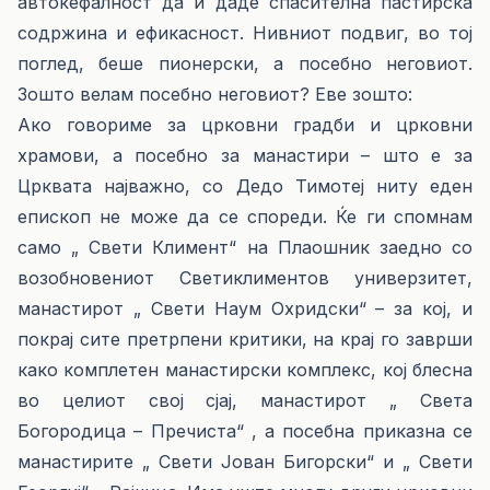
автокефалност да ѝ даде спасителна пастирска
содржина и ефикасност. Нивниот подвиг, во тој
поглед, беше пионерски, а посебно неговиот.
Зошто велам посебно неговиот? Еве зошто:
Ако говориме за црковни градби и црковни
храмови, а посебно за манастири – што е за
Црквата најважно, со Дедо Тимотеј ниту еден
епископ не може да се спореди. Ќе ги спомнам
само „ Свети Климент“ на Плаошник заедно со
возобновениот Светиклиментов универзитет,
манастирот „ Свети Наум Охридски“ – за кој, и
покрај сите претрпени критики, на крај го заврши
како комплетен манастирски комплекс, кој блесна
во целиот свој сјај, манастирот „ Света
Богородица – Пречиста“ , а посебна приказна се
манастирите „ Свети Јован Бигорски“ и „ Свети