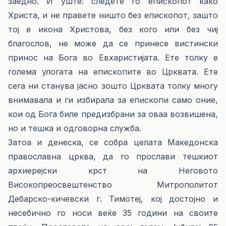
заедно. И уште: следете го епископот како
Христа, и не правете ништо без епископот, зашто
тој е икона Христова, без кого или без чиј
благослов, не може да се принесе вистински
принос на Бога во Евхаристијата. Ете толку е
голема улогата на епископите во Црквата. Ете
сега ни станува јасно зошто Црквата толку многу
внимавала и ги избирала за епископи само оние,
кои од Бога биле предизбрани за оваа возвишена,
но и тешка и одговорна служба.
Затоа и денеска, се собра целата Македонска
православна црква, да го прослави тешкиот
архиерејски крст на Неговото
Високопреосвештенство Митрополитот
Дебарско-кичевски г. Тимотеј, кој достојно и
несебично го носи веќе 35 години на своите