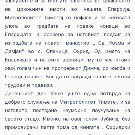
заслужен е и за многуте залагања во враќањето
на црковните имоти во нашата Епархија.
Митрополитот Тимотеј го пофали и за неговата
улога во градбата на повеќе конаци во
Епархијата, а особено за неговиот подвиг за
изградбата на новиот манастир „ Св. Козма и
Дамјан“ во с. Опеница, Охрид. Од името на
Епархијата и на сите верници, му го честитаме
овој голем чин на протоерејот Димче, со желба и
Господ нашиот Бог да го награди за сите негови
трудови и подвизи.
Денешниот ден беше уште една потврда за
доброто служење на Митрополитот Тимотеј, и за
неговото постојано неуморно поучување на
своето стадо. Имено, на овој голем Јубилеј, беа
промовирани петте тома од книгата „ Охридски