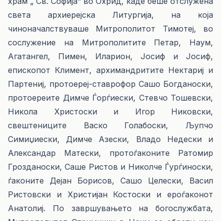
храм „ Св. Софија“ во Охрид, каде беше отслужена
света архиерејска Литургија, на која
чиноначалствуваше Митрополитот Тимотеј, во
сослужение на Митрополитите Петар, Наум,
Агатангел, Пимен, Иларион, Јосиф и Јосиф,
епископот Климент, архимандритите Нектариј и
Партениј, протоереј-ставрофор Сашо Богданоски,
протоереите Димче Ѓорѓиески, Стевчо Тошевски,
Никола Христоски и Игор Никовски,
свештениците Васко Голабоски, Љупчо
Симиџиески, Димче Азески, Владо Недески и
Александар Матески, протоѓаконите Ратомир
Грозданоски, Саше Ристов и Николче Ѓурѓиноски,
ѓаконите Дејан Борисов, Сашо Целески, Васил
Ристовски и Христијан Костоски и ероѓаконот
Анатолиј. По завршувањето на богослужбата,