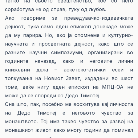
татко на своето свештенство, кое со него
соработува не од страв, туку од љубов.
Ако говориме за преведувачко-издавачката
дејност, тука само еден епископ донекаде може
да му парира. Но, ако ја спомнеме и културно-
научната и просветната дејност, како што се
разните научни симпозиуми, организирани во
годините наназад, како и неговите лични
книжевни дела – аскетско-етички есеи и
толкувања на Новиот Завет, издадени во шест
тома, веќе ниту еден епископ на МПЦ-ОА не
може да се спореди со Дедо Тимотеј.
Она што, пак, посебно ме восхитува кај личноста
на Дедо Тимотеј е неговото чувство за
монаштвото. Тој има такво чувство за развој на
монашкиот живот како многу години да поминал