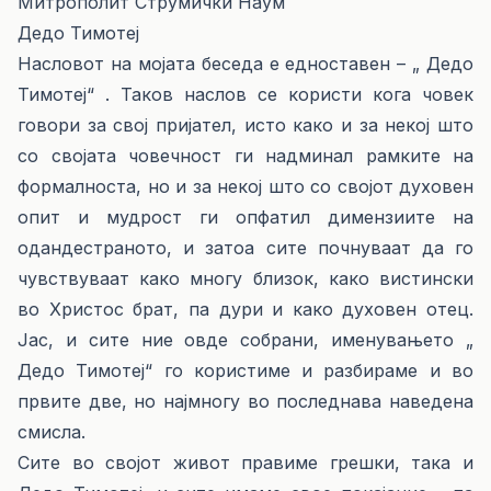
Митрополит Струмички Наум
Дедо Тимотеј
Насловот на мојата беседа е едноставен – „ Дедо
Тимотеј“ . Таков наслов се користи кога човек
говори за свој пријател, исто како и за некој што
со својата човечност ги надминал рамките на
формалноста, но и за некој што со својот духовен
опит и мудрост ги опфатил димензиите на
одандестраното, и затоа сите почнуваат да го
чувствуваат како многу близок, како вистински
во Христос брат, па дури и како духовен отец.
Јас, и сите ние овде собрани, именувањето „
Дедо Тимотеј“ го користиме и разбираме и во
првите две, но најмногу во последнава наведена
смисла.
Сите во својот живот правиме грешки, така и