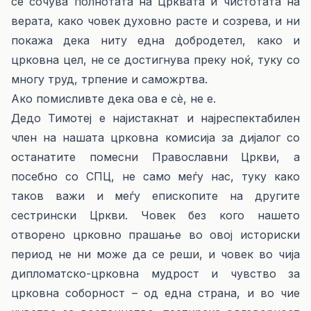
се сочува полнотата на Црквата и чистотата на
верата, како човек духовно расте и созрева, и ни
покажа дека ниту една добродетел, како и
црковна цел, не се достигнува преку ноќ, туку со
многу труд, трпение и саможртва.
Ако помисливте дека ова е сѐ, не е.
Дедо Тимотеј е најистакнат и најреспектабилен
член на нашата црковна комисија за дијалог со
останатите помесни Православни Цркви, а
посебно со СПЦ, не само меѓу нас, туку како
таков важи и меѓу епископите на другите
сестрински Цркви. Човек без кого нашето
отворено црковно прашање во овој историски
период не ни може да се реши, и човек во чија
дипломатско-црковна мудрост и чувство за
црковна соборност – од една страна, и во чие