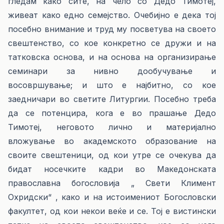
гледам како сите, на чело со Дедо Тимотеј,
живеат како едно семејство. Очебијно е дека тој
посебно внимание и труд му посветува на своето
свештенство, со кое конкретно се дружи и на
татковска основа, и на основа на организирање
семинари за нивно дообучување и
восовршување; и што е најбитно, со кое
заедничари во светите Литургии. Посебно треба
да се потенцира, кога е во прашање Дедо
Тимотеј, неговото лично и материјално
вложување во академското образование на
своите свештеници, од кои утре се очекува да
бидат носечките кадри во Македонската
православна богословија „ Свети Климент
Охридски“ , како и на истоимениот Богословски
факултет, од кои некои веќе и се. Тој е вистински