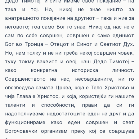
Дедо Тимотеј, и сите имаме свое покајание – па
така и тој. Но, никој не знае ништо за
внатрешното покајание на другиот – така и ние за
неговото; тоа само Бог го знае. Никој од нас не е
сам по себе совршен; совршен е само единиот
Бог во Троица – Отецот и Синот и Светиот Дух.
Но, нам толку и не ни треба некој совршен човек,
туку токму ваквиот и овој, наш Дедо Тимотеј –
како конкретна историска личност.
Совршенството на нас, несовршените, ни го
обезбедува самата Црква, која е Тело Христово и
чија Глава е Христос, и која, користејќи ги нашите
таленти и способности, прави да си ги
надополнуваме недостатоците еден на друг и да
функционираме како еден совршен и свет
Богочовечки организам преку кој се совршува