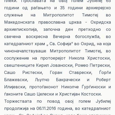
плеќи. Прославата на овој голем Јубилеј 65
години од раѓањето и 35 години архиерејско
служење на Митрополитот Тимотеј во
Македонската православна црква - Охридска
архиепископија, започна ден претходно со
свечена воскресна Вечерна богослужба, во
катедралниот храм „ Св. Софија“ во Охрид, на која
чиноначалствуваше Митрополитот Тимотеј, во
сослужение на протоерејот Никола Христоски,
свештениците Кирил Јованоски, Ромео Петрески,
Сашо Ристески, Горан Ставрески, Ѓорѓи
Блажевски, Љупчо Бакрачески и Роберт
Илијевски, протоѓаконот Николче Ѓурѓиноски и
ѓаконите Сашо Целески и Христијан Костоски.
Торжествата по повод овој голем Јубилеј
продолжија на 06.11.2016 година, во катедралниот