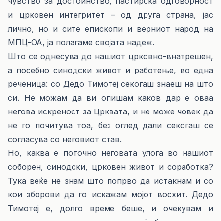
чувство за достоинство, пастирска одговорност
и црковен интегритет – од друга страна, јас
лично, но и сите епископи и верниот народ на
МПЦ-ОА, ја полагаме својата надеж.
Што се однесува до нашиот црковно-внатрешен,
а посебно синодски живот и работење, во една
реченица: со Дедо Тимотеј секогаш знаеш на што
си. Не можам да ви опишам каков дар е оваа
негова искреност за Црквата, и не може човек да
не го почитува тоа, без оглед дали секогаш се
согласува со неговиот став.
Но, каква е поточно неговата улога во нашиот
соборен, синодски, црковен живот и соработка?
Тука веќе не знам што попрво да истакнам и со
кои зборови да го искажам мојот восхит. Дедо
Тимотеј е, долго време беше, и очекувам и