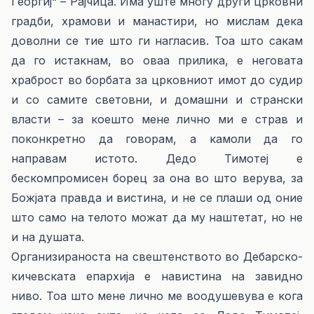
Георгиј“ – Рајчица. Има уште многу други црковни
градби, храмови и манастири, но мислам дека
доволни се тие што ги нагласив. Тоа што сакам
да го истакнам, во оваа прилика, е неговата
храброст во борбата за црковниот имот до судир
и со самите световни, и домашни и странски
власти – за коешто мене лично ми е страв и
поконкретно да говорам, а камоли да го
направам истото. Дедо Тимотеј е
бескомпромисен борец за она во што верува, за
Божјата правда и вистина, и не се плаши од оние
што само на телото можат да му наштетат, но не
и на душата.
Организираноста на свештенството во Дебарско-
кичевската епархија е навистина на завидно
ниво. Тоа што мене лично ме воодушевува е кога