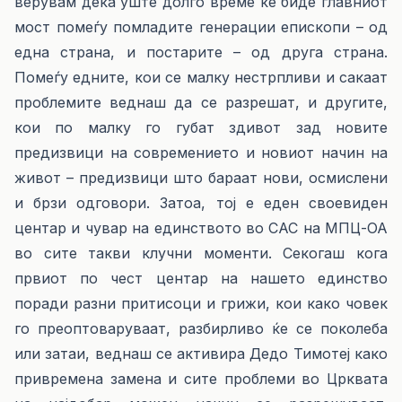
верувам дека уште долго време ќе биде главниот
мост помеѓу помладите генерации епископи – од
една страна, и постарите – од друга страна.
Помеѓу едните, кои се малку нестрпливи и сакаат
проблемите веднаш да се разрешат, и другите,
кои по малку го губат здивот зад новите
предизвици на современието и новиот начин на
живот – предизвици што бараат нови, осмислени
и брзи одговори. Затоа, тој е еден своевиден
центар и чувар на единството во САС на МПЦ-ОА
во сите такви клучни моменти. Секогаш кога
првиот по чест центар на нашето единство
поради разни притисоци и грижи, кои како човек
го преоптоваруваат, разбирливо ќе се поколеба
или затаи, веднаш се активира Дедо Тимотеј како
привремена замена и сите проблеми во Црквата