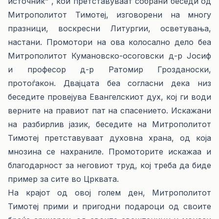
источник“ , кои претставуваат собрани беседи од
Митрополитот Тимотеј, изговорени на многу
празници, воскресни Литургии, осветувања,
настани. Промотори на ова колосално дело беа
Митрополитот Кумановско-осоговски д-р Јосиф
и професор д-р Ратомир Грозданоски,
протоѓакон. Двајцата беа согласни дека низ
беседите провејува Евангелскиот дух, кој ги води
верните на правиот пат на спасението. Искажани
на разбирлив јазик, беседите на Митрополитот
Тимотеј претставуваат духовна храна, од која
мнозина се нахраниле. Промоторите искажаа и
благодарност за неговиот труд, кој треба да биде
пример за сите во Црквата.
На крајот од овој голем ден, Митрополитот
Тимотеј прими и пригодни подароци од своите