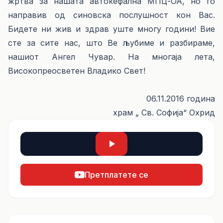
жртва за нашата автокефална МПЦ-ОА, но го
направив од синовска послушност кон Вас.
Бидете ни жив и здрав уште многу години! Вие
сте за сите нас, што Ве љубиме и разбираме,
нашиот Ангел Чувар. На многаја лета,
Високопреосветен Владико Свет!
06.11.2016 година
храм „ Св. Софија“ Охрид
Претплатете се