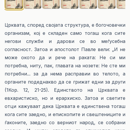
Црквата, според својата структура, е богочовечки
организам, кој е складен само тогаш кога сите
негови служби и дарови се во меѓусебна
согласност. Затоа и апостолот Павле вели: „И не
може окото да и рече на раката: Не си ми
потребна, ниту, пак, главата на нозете: Не сте ми
потребни... за да нема расправии во телото, а
органите подеднакво да се грижат едни за други
(1Кор. 12, 21-25). Единството на Црквата е
евхаристиско, но и ерархиско. Затоа и светите
отци кажуваат дека Црквата е единствена тогаш
кога сите заедно, и епископите и свештениците и
ѓаконите, заедно со верниот народ, се собрани