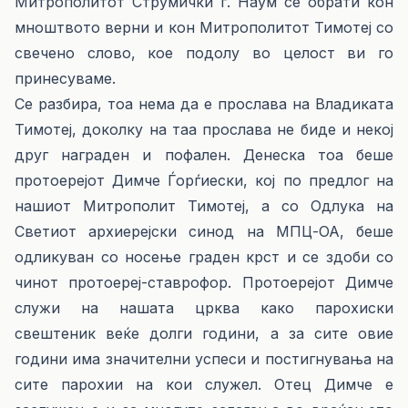
Митрополитот Струмички г. Наум се обрати кон
мноштвото верни и кон Митрополитот Тимотеј со
свечено слово, кое подолу во целост ви го
принесуваме.
Се разбира, тоа нема да е прослава на Владиката
Тимотеј, доколку на таа прослава не биде и некој
друг награден и пофален. Денеска тоа беше
протоерејот Димче Ѓорѓиески, кој по предлог на
нашиот Митрополит Тимотеј, а со Одлука на
Светиот архиерејски синод на МПЦ-ОА, беше
одликуван со носење граден крст и се здоби со
чинот протоереј-ставрофор. Протоерејот Димче
служи на нашата црква како парохиски
свештеник веќе долги години, а за сите овие
години има значителни успеси и постигнувања на
сите парохии на кои служел. Отец Димче е