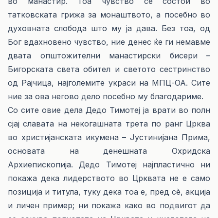
во манастир. Тоа чувство се состои во
татковската грижа за монаштвото, а посебно во
духовната слобода што му ја дава. Без тоа, од
Бог вдахновено чувство, ние денес ќе ги немавме
двата општожителни манастирски бисери –
Бигорската света обител и светото сестринство
од Рајчица, најголемите украси на МПЦ-ОА. Сите
ние за ова негово дело посебно му благодариме.
Со сите овие дела Дедо Тимотеј ја врати во полн
сјај славата на некогашната трета по ранг Црква
во христијанската икумена – Јустинијана Прима,
основата на денешната Охридска
Архиепископија. Дедо Тимотеј најпластично ни
покажа дека лидерството во Црквата не е само
позиција и титула, туку дека тоа е, пред сѐ, акција
и личен пример; ни покажа како во подвигот да