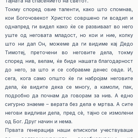
Тајната на спасението на светот.
Токму според овие таленти, како што спомнав,
кои Богочовекот Христос совршено ги всадил и
однапред ги видел како ќе се развиваат во него
уште од неговата младост, но кои и ние, колку
што ни дал Он, можеме да ги видиме кај Дедо
Тимотеј, преточени во неговите дела, токму
според нив, велам, ќе биде нашата благодарност
до него, за што и се собравме денес овде. И,
сега, кога само општо ќе ги набројам неговите
дела, ќе видите дека се многу, а камоли, пак,
подробно да почнам да говорам за нив. А едно
сигурно знаеме – верата без дела е мртва. А сите
негови видливи дела, пред сѐ, тајно се измолени
од Бог. Друг начин и нема.
Првата генерација наши епископи учествуваше