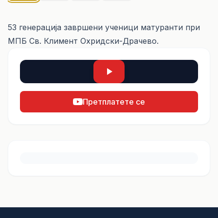
53 генерација завршени ученици матуранти при
МПБ Св. Климент Охридски-Драчево.
Претплатете се