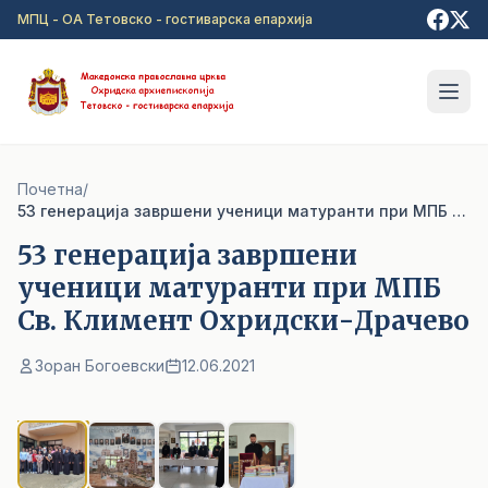
Прејди на главна содржина
МПЦ - ОА Тетовско - гостиварска епархија
Почетна
/
53 генерација завршени ученици матуранти при МПБ Св. Климент Охридски-Драчево
53 генерација завршени
ученици матуранти при МПБ
Св. Климент Охридски-Драчево
Зоран Богоевски
12.06.2021
1
/ 4