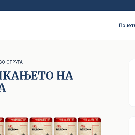
Почет
ВО СТРУГА
ЛИКАЊЕТО НА
А
1
/ 9