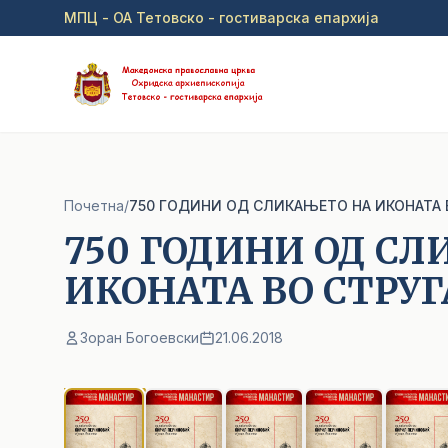
Прејди на главна содржина
МПЦ - ОА Тетовско - гостиварска епархија
Почетна
/
750 ГОДИНИ ОД СЛИКАЊЕТО НА ИКОНАТА 
750 ГОДИНИ ОД С
ИКОНАТА ВО СТРУГ
Зоран Богоевски
21.06.2018