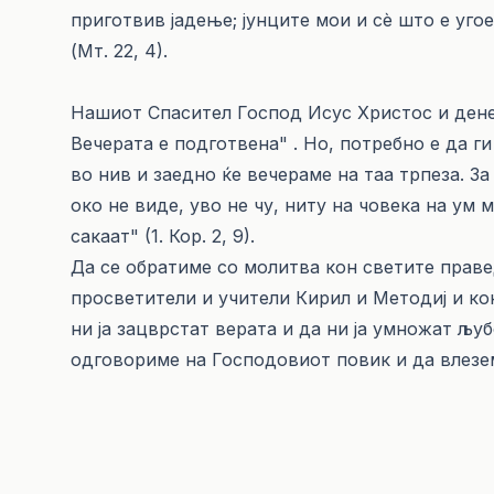
приготвив јадење; јунците мои и сѐ што е угоен
(Мт. 22, 4).
Нашиот Спасител Господ Исус Христос и денес
Вечерата е подготвена" . Но, потребно е да г
во нив и заедно ќе вечераме на таа трпеза. За 
око не виде, уво не чу, ниту на човека на ум м
сакаат" (1. Кор. 2, 9).
Да се обратиме со молитва кон светите прав
просветители и учители Кирил и Методиј и кон 
ни ја зацврстат верата и да ни ја умножат љу
одговориме на Господовиот повик и да влезе