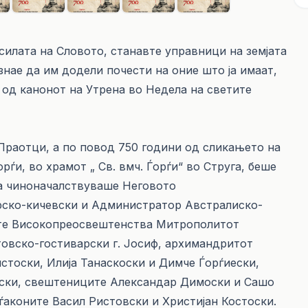
силата на Словото, станавте управници на земјата
знае да им додели почести на оние што ја имаат,
од канонот на Утрена во Недела на светите
 Праотци, а по повод 750 години од сликањето на
ѓи, во храмот „ Св. вмч. Ѓорѓи“ во Струга, беше
оја чиноначалствуваше Неговото
ско-кичевски и Администратор Австралиско-
ните Високопреосвештенства Митрополитот
товско-гостиварски г. Јосиф, архимандритот
стоски, Илија Танаскоски и Димче Ѓорѓиески,
ески, свештениците Александар Димоски и Сашо
ѓаконите Васил Ристовски и Христијан Костоски.