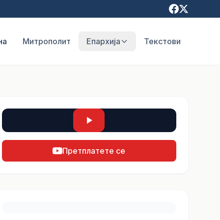
на
Митрополит
Епархија
Текстови
Претплатете се