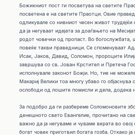
Божикниот пост ги посветува на светите Прао
посветена е на светите Праотци. Овие праведн
одликувале со нивниот чесен живот трудејќи с
да ја негуваат идејата за доаѓањето на Месијат
родот човечки од пропаст. Во богослужбата, 
повеќе такви праведници. Се споменуваат Ада
Исак, Јаков, Давид, Соломон, пророците Илија
завршува со св. Јован Крстител и Претеча Го
исполнувале законот Божји. Но, тие не можел
Макариј Велики тоа многу убаво го објаснува 
ослободи од лошите помисли и дела, додека н
За подобро да ги разбереме Соломоновите збо
денешното свето Евангелие, прочитано на све
важно да ја негуваме и чуваме верата во овој
богат човек приготвил богата гозба. Откако ј