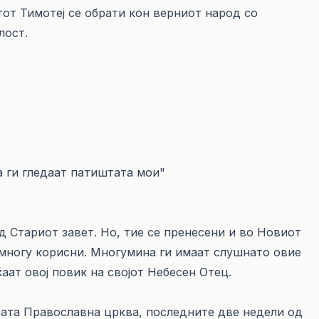
от Тимотеј се обрати кон верниот народ со
лост.
да ги гледаат патиштата мои"
д Стариот завет. Но, тие се пренесени и во Новиот
е многу корисни. Многумина ги имаат слушнато овие
аат овој повик на својот Небесен Отец.
ата Православна црква, последните две недели од