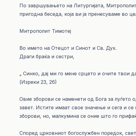
По завршувањето на Литургијата, Митрополит
пригодна беседа, која ви ја пренесуваме во це
Митрополит Тимотеј
Во името на Отецот и Синот и Св. Дух.
Драги браќа и сестри,
„ Синко, дај ми го мене срцето и очите твои 
(Изреки 23, 26)
Овие зборови се наменети од Бога за луѓето о
завет. Истите имаат свое значење и сега и с
зборови, но, малкумина се оние што го прифаќ
Според црковниот богослужбен поредок, свет