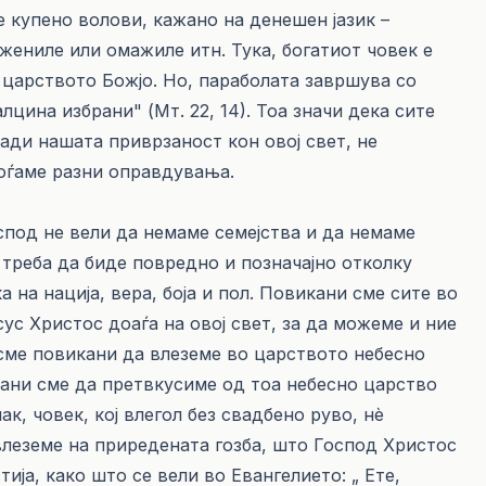
е купено волови, кажано на денешен јазик –
жениле или омажиле итн. Тука, богатиот човек е
 царството Божјо. Но, параболата завршува со
лцина избрани" (Мт. 22, 14). Тоа значи дека сите
ади нашата приврзаност кон овој свет, не
аоѓаме разни оправдувања.
спод не вели да немаме семејства и да немаме
 треба да биде повредно и позначајно отколку
 на нација, вера, боја и пол. Повикани сме сите во
сус Христос доаѓа на овој свет, за да можеме и ние
 сме повикани да влеземе во царството небесно
кани сме да претвкусиме од тоа небесно царство
ак, човек, кој влегол без свадбено руво, нѐ
леземе на приредената гозба, што Господ Христос
тија, како што се вели во Евангелието: „ Ете,