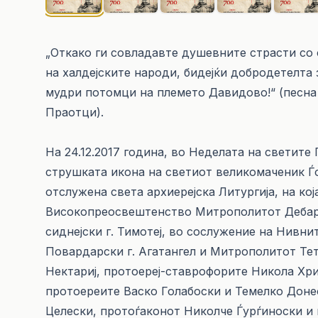
„Откако ги совладавте душевните страсти со 
на халдејските народи, бидејќи добродетелта 
мудри потомци на племето Давидово!“ (песна 
Праотци).
На 24.12.2017 година, во Неделата на светите
струшката икона на светиот великомаченик Ѓор
отслужена света архиерејска Литургија, на к
Високопреосвештенство Митрополитот Дебар
сиднејски г. Тимотеј, во сослужение на Нив
Повардарски г. Агатангел и Митрополитот Те
Нектариј, протоереј-ставрофорите Никола Хри
протоереите Васко Голабоски и Темелко Дон
Целески, протоѓаконот Николче Ѓурѓиноски и 