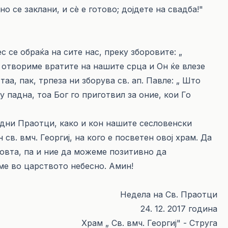
о се заклани, и сѐ е готово; дојдете на свадба!"
 се обраќа на сите нас, преку зборовите: „
и отвориме вратите на нашите срца и Он ќе влезе
таа, пак, трпеза ни зборува св. ап. Павле: „ Што
у падна, тоа Бог го приготвил за оние, кои Го
едни Праотци, како и кон нашите сесловенски
св. вмч. Георгиј, на кого е посветен овој храм. Да
бовта, па и ние да можеме позитивно да
ме во царството небесно. Амин!
Недела на Св. Праотци
24. 12. 2017 година
Храм „ Св. вмч. Георгиј" - Струга