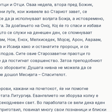
тци и Отци. Оваа недела, втора пред Божик,
и луѓе, кои живееле во Стариот завет, се
е да ја исполнуваат волјата Божја, а истовремено,
а. За доаѓањето на Оној, Кој ќе го спаси и избави
што се служи на денешен ден, се спомнуваат
м, Ное, Енох, Мелхиседек, Мојсеј, Арон, Авраам,
 и Исаија како и останатите пророци, и се
сподов. Сите овие Старозаветни праотци го
е да постигнат совршенство. Затоа преподобниот
со зборовите: Душата нивна не можела да се
е дошол Месијата – Спасителот.
рови, кажани на почетокот, ќе ни помогне
тата Литургија. Евангелието ни зборува колку е
 секојдневен свет. Во параболата се вели дека еден
а приготвил, повикал многу свои познаници и блиски