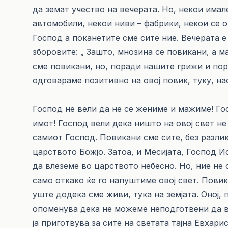
да земат учество на вечерата. Но, некои имал
автомобили, некои ниви – фабрики, некои се о
Господ а поканетите сме сите ние. Вечерата е
зборовите: „ Зашто, мнозина се повикани, а ма
сме повикани, но, поради нашите грижи и пор
одговараме позитивно на овој повик, туку, н
Господ не вели да не се жениме и мажиме! Го
имот! Господ вели дека ништо на овој свет не
самиот Господ. Повикани сме сите, без разлика
царството Божјо. Затоа, и Месијата, Господ И
да влеземе во царството небесно. Но, ние не
само откако ќе го напуштиме овој свет. Пови
уште додека сме живи, тука на земјата. Оној, п
опоменува дека не можеме неподготвени да в
ја приготвува за сите на светата тајна Евхарис