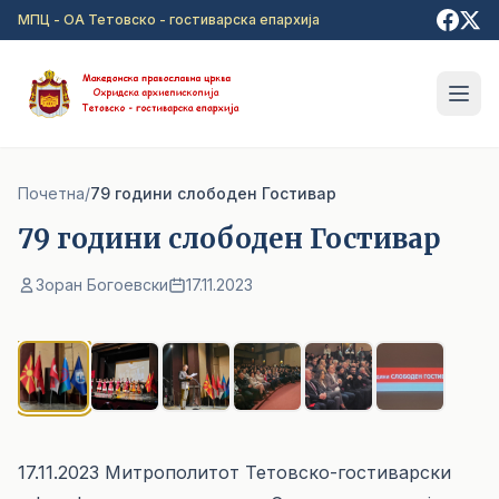
Прејди на главна содржина
МПЦ - ОА Тетовско - гостиварска епархија
Почетна
/
79 години слободен Гостивар
79 години слободен Гостивар
Зоран Богоевски
17.11.2023
1
/ 6
17.11.2023 Митрополитот Тетовско-гостиварски