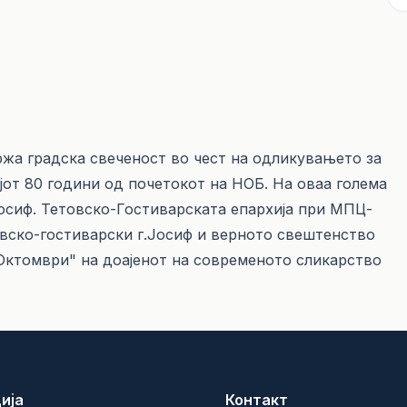
држа градска свеченост во чест на одликувањето за
јот 80 години од почетокот на НОБ. На оваа голема
осиф. Тетовско-Гостиварската епархија при МПЦ-
вско-гостиварски г.Јосиф и верното свештенство
1 Октомври" на доајенот на современото сликарство
ија
Контакт