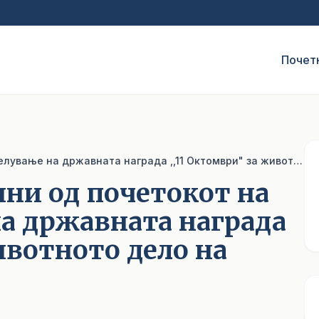
Почет
Одбележани 80 години од почетокот на НОБ и доделување на државната награда ,,11 Октомври" за животното дело на Павле Кузманоски
ни од почетокот на
а државната награда
ивотното дело на
1
/ 4