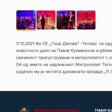
11.10.2021-Вo ОУ ,,Гоце Делчев" -Тетово се о
животното дело на Павле Кузманоски и јубиле
свеченост присуствуваше и митрополитот г.Ј
ОА од името на надлежниот Митрополит Тето
срдечно му ја честита државната награда ,,1
Навигац