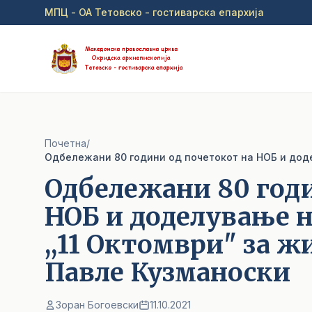
Прејди на главна содржина
МПЦ - ОА Тетовско - гостиварска епархија
Почетна
/
Одбележани 80 годи
НОБ и доделување н
,,11 Октомври" за ж
Павле Кузманоски
Зоран Богоевски
11.10.2021