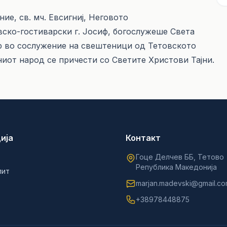
ие, св. мч. Евсигниј, Неговото
ко-гостиварски г. Јосиф, богослужеше Света
р во сослужение на свештеници од Тетовското
ниот народ се причести со Светите Христови Тајни.
ија
Контакт
Гоце Делчев ББ, Тетово
Република Македонија
лит
marjan.madevski@gmail.c
+38978448875