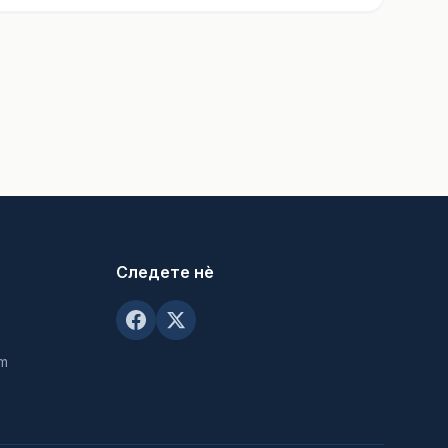
Следете нè
om