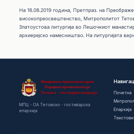
На 18.08.2019 година, Претпраз. на Преображен
високопреосвештенство, Митрополитот Тетовс
Златоустова литургија во Лешочкиот манасти
архиерејско намесништво. На литургијата вер
Навигац
Почетна
Митропо
МПЦ - ОА Тетовско - гостиварска
Епархија
епархија
Текстови