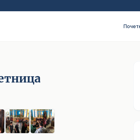
Почет
сетница
1
/ 7