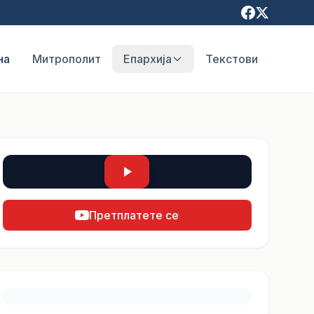
на
Митрополит
Епархија
Текстови
Претплатете се