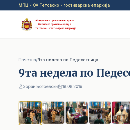
Прејди на главна содржина
МПЦ - ОА Тетовско - гостиварска епархија
Почетна
/
9та недела по Педесетница
9та недела по Педе
Зоран Богоевски
18.08.2019