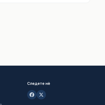
Следете нè
om