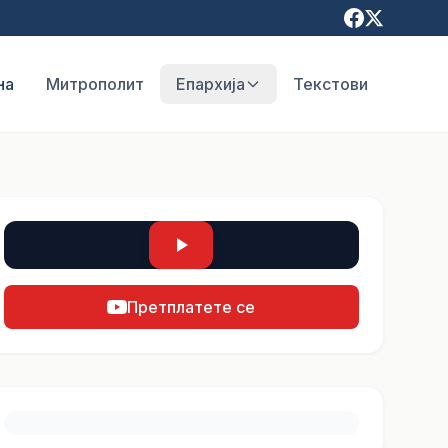
на
Митрополит
Епархија
Текстови
Претплатете се