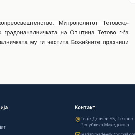
опреосвештенство, Митрополитот Тетовско-
со градоначалничката на Општина Тетово г-ѓа
алничката му ги честита Божиќните празници
ија
Контакт
Гоце Делчев ББ, Тетово
Република Македонија
лит
marjan.madevski@gmail.c