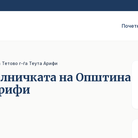
Почет
Тетово г-ѓа Теута Арифи
алничката на Општина
Арифи
1
/ 4