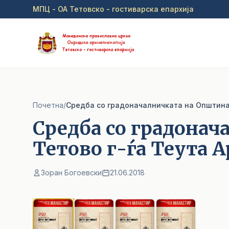
Прејди на главна содржина
МПЦ - ОА Тетовско - гостиварска епархија
Почетна
/
Cредба со градоначалничката на Општина 
Cредба со градонач
Тетово г-ѓа Теута 
Зоран Богоевски
21.06.2018