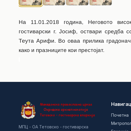
На 11.01.2018 година, Неговото висок
гостиварски г. Јосиф, оствари средба 
Теута Арифи. Во оваа прилика градонач
како и празниците кои престојат.
Навигац
Почетна
Митропо
МПЦ - ОА Тетовско - гостиварска