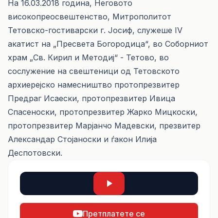
На 16.03.2018 година, Неговото
високопреосвештенство, Митрополитот
Тетовско-гостиварски г. Јосиф, служeше IV
акатист на „Пресвета Богородица“, во Соборниот
храм „Св. Кирил и Методиј“ - Тетово, во
сослужение на свештеници од Тетовското
архиерејско намесништво протопрезвитер
Предраг Исаески, протопрезвитер Ивица
Спасеноски, протопрезвитер Жарко Мицкоски,
протопрезвитер Марјанчо Мадевски, презвитер
Александар Стојаноски и ѓакон Илија
Деспотовски.
Претплатете се