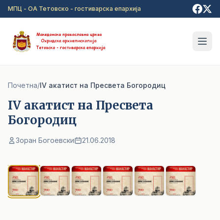
Прејди на главна содржина
МПЦ - ОА Тетовско - гостиварска епархија
Почетна
/
IV акатист на Пресвета Богородиц
IV акатист на Пресвета
Богородиц
Зоран Богоевски
21.06.2018
1
/ 6