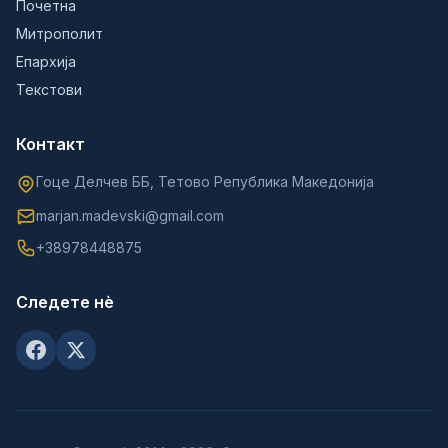
Почетна
Митрополит
Епархија
Текстови
Контакт
Гоце Делчев ББ, Тетово Република Македонија
marjan.madevski@gmail.com
+38978448875
Следете нè