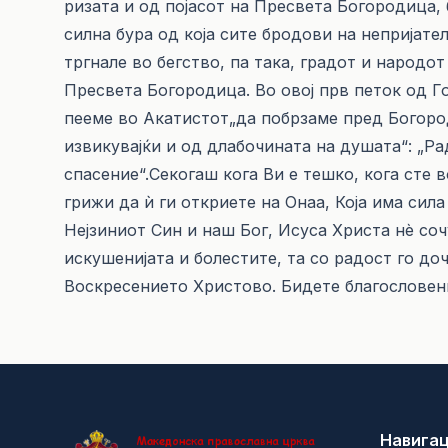
ризата и од појасот на Пресвета Богородица,
силна бура од која сите бродови на непријате
тргнале во бегство, па така, градот и народот
Пресвета Богородица. Во овој прв петок од Г
пееме во Акатистот„да побрзаме пред Богород
извикувајќи и од длабочината на душата“: „Ра
спасение“.Секогаш кога Ви е тешко, кога сте 
грижи да ѝ ги откриете на Онаа, Која има сил
Нејзиниот Син и наш Бог, Исуса Христа нѐ соч
искушенијата и болестите, та со радост го д
Воскресението Христово. Бидете благословен
Навигац