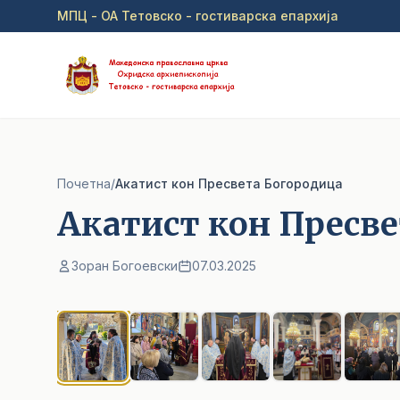
Прејди на главна содржина
МПЦ - ОА Тетовско - гостиварска епархија
Почетна
/
Акатист кон Пресвета Богородица
Акатист кон Пресве
Зоран Богоевски
07.03.2025