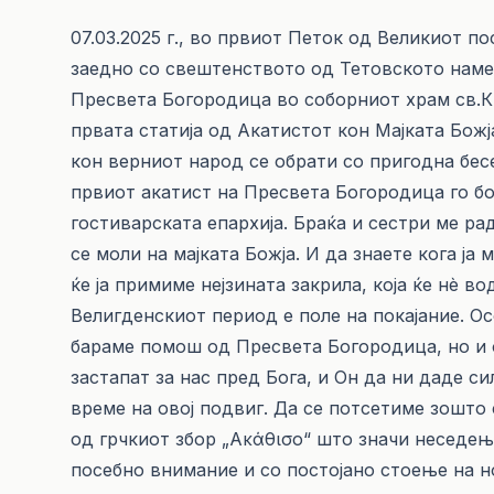
07.03.2025 г., во првиот Петок од Великиот п
заедно со свештенството од Тетовското нам
Пресвета Богородица во соборниот храм св.
првата статија од Акатистот кон Мајката Бож
кон верниот народ се обрати со пригодна бесе
првиот акатист на Пресвета Богородица го б
гостиварската епархија. Браќа и сестри ме ра
се моли на мајката Божја. И да знаете кога ј
ќе ја примиме нејзината закрила, која ќе нè в
Велигденскиот период е поле на покајание. Ос
бараме помош од Пресвета Богородица, но и 
застапат за нас пред Бога, и Он да ни даде с
време на овој подвиг. Да се потсетиме зошто 
од грчкиот збор „Аκάθισο“ што значи неседење
посебно внимание и со постојано стоење на но