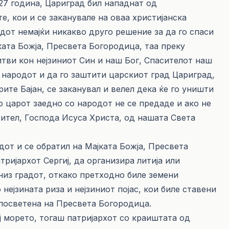
627 година, Цариград бил нападнат од
, кои и се заканувале на оваа христијанска
одот немајќи никакво друго решение за да го спаси
ката Божја, Пресвета Богородица, таа преку
итви кон нејзиниот Син и наш Бог, Спасителот наш
 народот и да го заштити царскиот град Цариград,
ите Бајан, се заканувал и велел дека ќе го уништи
ко царот заедно со народот не се предаде и ако не
ител, Господа Исуса Христа, од нашата Света
одот и се обратил на Мајката Божја, Пресвета
ријархот Сергиј, да организира литија или
низ градот, откако претходно биле земени
ејзината риза и нејзиниот појас, кои биле ставени
 посветена на Пресвета Богородица.
ај морето, тогаш патријархот со краиштата од