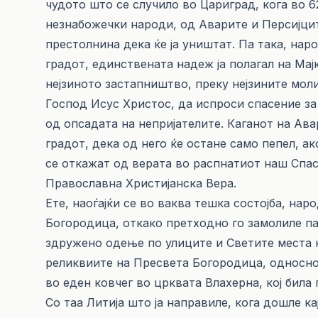
чудото што се случило во Цариград, кога во 
незнабожечки народи, од Аварите и Персијците
престолнина дека ќе ја уништат. Па така, нар
градот, единствената надеж ја полагал на Мај
нејзиното застапништво, преку нејзините мол
Господ Исус Христос, да испроси спасение за
од опсадата на непријателите. Каганот на Авар
градот, дека од него ќе остане само пепел, а
се откажат од верата во распнатиот наш Спас
Православна Христијанска Вера.
Ете, наоѓајќи се во ваква тешка состојба, нар
Богородица, откако претходно го замолиле пат
здружено одење по улиците и Светите места 
реликвиите на Пресвета Богородица, односно н
во еден ковчег во црквата Влахерна, кој била
Со таа Литија што ја направиле, кога дошле к