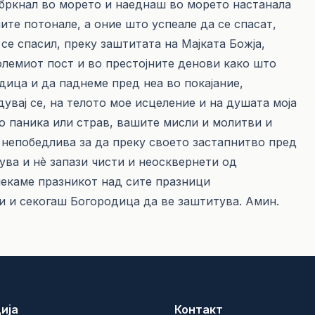
 бркнал во морето и наеднаш во морето настанала
лите потонале, а оние што успеале да се спасат,
 се спасил, преку заштитата на Мајката Божја,
олемиот пост и во престојните денови како што
ица и да паднеме пред неа во покајание,
дувај се, на телото мое исцеление и на душата моја
во паника или страв, вашите мисли и молитви и
а непобедлива за да преку своето застапнитво пред
ува и нѐ запази чисти и неосквернети од
очекаме празникот над сите празници
и и секогаш Богородица да ве заштитува. Амин.
ија
Контакт