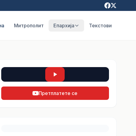
на
Митрополит
Епархија
Текстови
Претплатете се