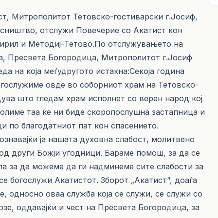
ост, Митрополитот Тетовско-гостиварски г.Јосиф,
есништво, отслужи Повечерие со Акатист кон
Кирил и Методиј-Тетово.По отслужувањето на
ја, Пресвета Богородица, Митрополитот г.Јосиф
да на која меѓудругото истакна:Секоја година
огослужиме овде во соборниот храм на Тетовско-
дува што гледам храм исполнет со верен народ кој
а молиме таа ќе ни биде скоропослушна застапница и
оди по благодатниот пат кон спасението.
ознавајќи ја нашата духовна слабост, молитвено
од други Божји угодници. Бараме помош, за да се
ила за да можеме да ги надминеме сите слабости за
се богослужи Акатистот. Зборот „Акатист“, доаѓа
, односно оваа служба која се служи, се служи со
зе, оддавајќи и чест на Пресвета Богородица, за