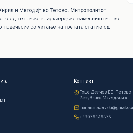
. Кирил и Методиј“ во Тетово, Митрополитот
вото од тетовското архиерејско намесништво, во
 повечерие со читање на третата статија од
ија
Контакт
Гоце Делчев ББ, Тетово
Република Македонија
лит
marjan.madevski@gmail.c
+38978448875