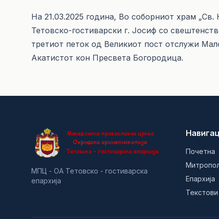
На 21.03.2025 година, Во соборниот храм „Св
Тетовско-гостиварски г. Јосиф со свештенст
третиот петок од Великиот пост отслужи Мало
Акатистот кон Пресвета Богородица.
Навигац
Почетна
Митропо
МПЦ - ОА Тетовско - гостиварска
Епархија
епархија
Текстови