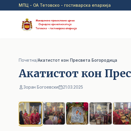
Прејди на главна содржина
МПЦ - ОА Тетовско - гостиварска епархија
Почетна
/
Акатистот кон Пресвета Богородица
Акатистот кон Пре
Зоран Богоевски
21.03.2025