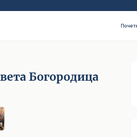
Почет
света Богородица
1
/ 5