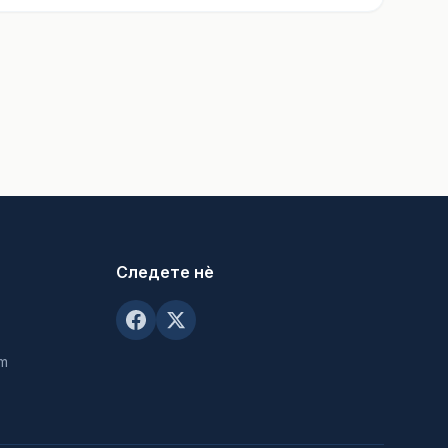
Следете нè
om